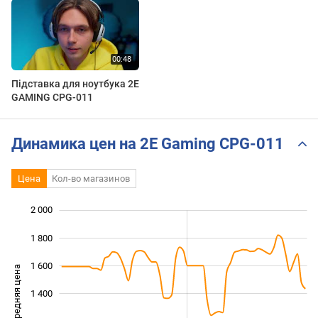
Підставка для ноутбука 2E
GAMING CPG-011
Динамика цен на 2E Gaming CPG-011
Цена
Кол-во магазинов
2 000
 200
400
600
1 800
1 600
Средняя цена
1 400
1 000