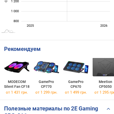
1 200
1 000
800
Янв. 2025
Июль
2027
2025
2026
L
Рекомендуем
MODECOM
GamePro
GamePro
Meetion
Silent Fan CF18
CP770
CP670
CP5050
от 1 431 грн.
от 1 299 грн.
от 1 499 грн.
от 1 295 гр
Полезные материалы по 2E Gaming