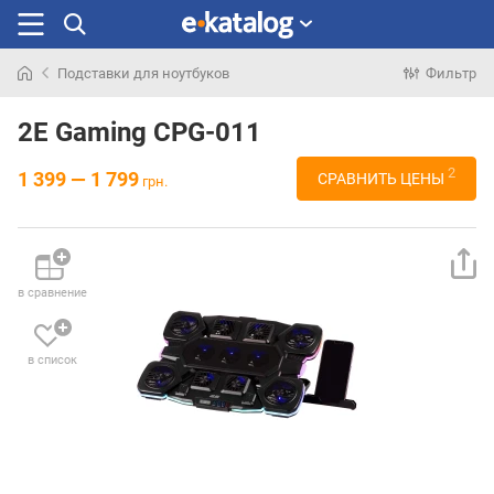
Подставки для ноутбуков
Фильтр
Искали
раньше
2E Gaming CPG-011
2
1 399 — 1 799
СРАВНИТЬ ЦЕНЫ
грн.
в сравнение
в список