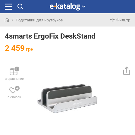
Подставки для ноутбуков
Фильтр
Искали
раньше
4smarts ErgoFix DeskStand
2 459
грн.
в сравнение
в список