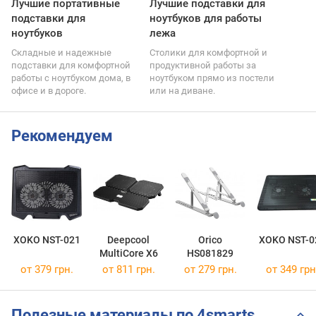
Лучшие портативные
Лучшие подставки для
подставки для
ноутбуков для работы
ноутбуков
лежа
Складные и надежные
Столики для комфортной и
подставки для комфортной
продуктивной работы за
работы с ноутбуком дома, в
ноутбуком прямо из постели
офисе и в дороге.
или на диване.
Рекомендуем
XOKO NST-021
Deepcool
Orico
XOKO NST-0
MultiCore X6
HS081829
от 379 грн.
от 811 грн.
от 279 грн.
от 349 грн
Полезные материалы по 4smarts