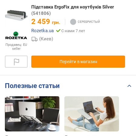
Підставка ErgoFix для ноутбуків Silver
(541806)
2 459
грн.
Rozetka.ua
С нами 7 лет
(Киев)
Продавец:
EU
seller
Перейти в магазин
Полезные статьи