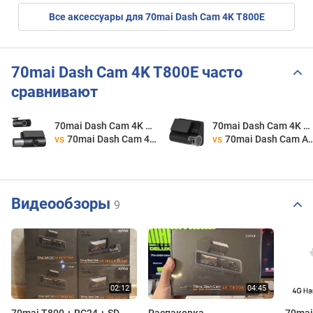
Все аксессуары для 70mai Dash Cam 4K T800E
70mai Dash Cam 4K T800E часто
сравнивают
70mai Dash Cam 4K T800E
70mai Dash Cam 4K T800E
vs
70mai Dash Cam 4K T800
vs
70mai Dash Cam A800SE 4K
Видеообзоры
9
70mai T800 + RC24 + SD
Распаковка
70mai