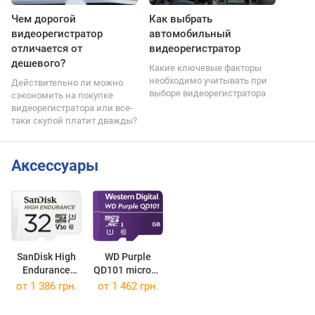
Чем дорогой
Как выбрать
видеорегистратор
автомобильный
отличается от
видеорегистратор
дешевого?
Какие ключевые факторы
необходимо учитывать при
Действительно ли можно
выборе видеорегистратора
сэкономить на покупке
видеорегистратора или все-
таки скупой платит дважды?
Аксессуары
SanDisk High
WD Purple
Endurance
QD101 microSD
microSD U3
microSDXC 64Gb
от
1 386 грн.
от
1 462 грн.
microSDHC 32Gb