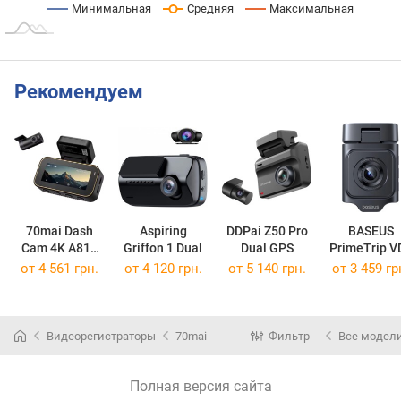
Минимальная
Средняя
Максимальная
Рекомендуем
70mai Dash
Aspiring
DDPai Z50 Pro
BASEUS
Cam 4K A810
Griffon 1 Dual
Dual GPS
PrimeTrip V
Lite+RC21
Pro
от 4 561 грн.
от 4 120 грн.
от 5 140 грн.
от 3 459 гр
Видеорегистраторы
70mai
Фильтр
Все модел
Полная версия сайта