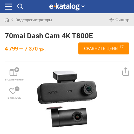
Видеорегистраторы
Фильтр
Искали
раньше
70mai Dash Cam 4K T800E
17
4 799 — 7 370
СРАВНИТЬ ЦЕНЫ
грн.
в сравнение
в список