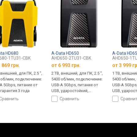
ta HD680
A-Data HD650
A-Data HD6
680-1TU31-CBK
AHD650-2TU31-CBK
AHD650-1T
 869 грн.
от
6 993 грн.
от
3 999 гр
 внешний, для ПК, 2.5 ",
2 TB, внешний, для ПК, 2.5 ",
1 TB, внешний
 об/мин, подключение:
5400 об/мин, подключение:
5400 об/мин,
A 5Gbps, питание от
USB-A 5Gbps, питание от
USB-A 5Gbps,
 гарантия 3 года
USB, ударостойкий,
USB, ударост
гарантия 3 года
гарантия 3 г
сравнить
сравнить
сравни