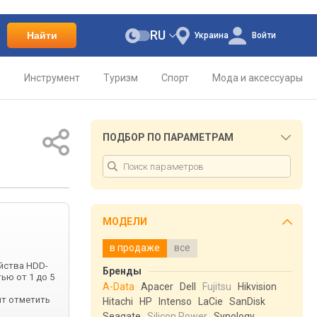
RU
Найти
Украина
Войти
о
Инструмент
Туризм
Спорт
Мода и аксессуары
ПОДБОР ПО ПАРАМЕТРАМ
МОДЕЛИ
в продаже
все
йства HDD-
Бренды
ью от 1 до 5
A-Data
Apacer
Dell
Fujitsu
Hikvision
ит отметить
Hitachi
HP
Intenso
LaCie
SanDisk
Seagate
Silicon Power
Synology