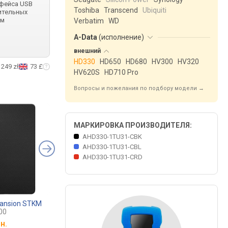
фейса USB
Toshiba
Transcend
Ubiquiti
ительных
им
Verbatim
WD
A-Data
(
исполнение
)
внешний
HD330
HD650
HD680
HV300
HV320
249 zł
73 £
HV620S
HD710 Pro
Вопросы и пожелания по подбору модели →
МАРКИРОВКА ПРОИЗВОДИТЕЛЯ:
AHD330-1TU31-CBK
AHD330-1TU31-CBL
AHD330-1TU31-CRD
pansion STKM
Apacer AC630
Apacer AC236
00
AP1TBAC630T-1
AP1TBAC236B-1
н.
от
4 263 грн.
от
3 938 грн.