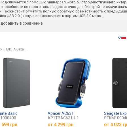
 Подключается с помощью универсального быстродействующего интер
й способности которого вполне достаточно для быстрой передачи знач
. Также стоит отметить полную обратную совместимость с предыдущ
са USB 2.0 (в случае подключения к портам USB 2.0 мало
...
добавить в сравнение
и (HDD) A-Data
→
ate Basic
Apacer AC631
Seagate Ex
L1000400
AP1TBAC631U-1
STKM10004
 599 грн.
от
4 299 грн.
от
4 023 гр