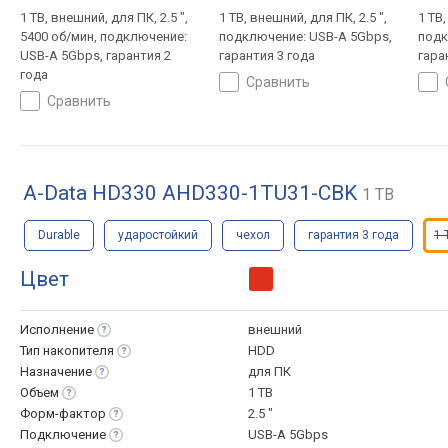
1 TB, внешний, для ПК, 2.5 ",
1 TB, внешний, для ПК, 2.5 ",
1 TB,
5400 об/мин, подключение:
подключение: USB-A 5Gbps,
подк
USB-A 5Gbps, гарантия 2
гарантия 3 года
гара
года
сравнить
сравнить
A-Data HD330 AHD330-1TU31-CBK
1 TB
Durable
ударостойкий
чехол
гарантия 3 года
1 
Цвет
Исполнение
внешний
Тип
накопителя
HDD
Назначение
для ПК
Объем
1 TB
Форм-фактор
2.5 "
Подключение
USB-A 5Gbps