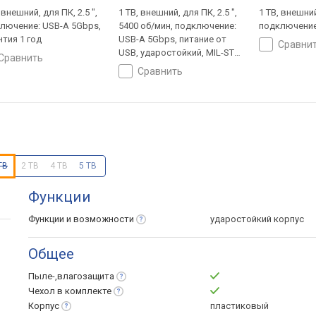
 внешний, для ПК, 2.5 ",
1 TB, внешний, для ПК, 2.5 ",
1 TB, внешний
лючение: USB-A 5Gbps,
5400 об/мин, подключение:
подключение
нтия 1 год
USB-A 5Gbps, питание от
сравни
USB, ударостойкий, MIL-STD-
сравнить
810, чехол, гарантия 3 года
сравнить
TB
2 TB
4 TB
5 TB
Функции
Функции и
возможности
ударостойкий корпус
Общее
Пыле-,влагозащита
Чехол в
комплекте
Корпус
пластиковый