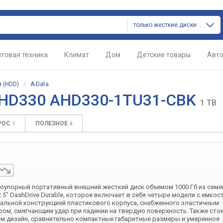
только жесткие диски (hdd)
товая техника
Климат
Дом
Детские товары
Авт
 (HDD)
/
A-Data
 HD330 AHD330-1TU31-CBK
1 TB
РОС
ПОЛЕЗНОЕ
1
4
оупорный портативный внешний жесткий диск объемом 1000 Гб из семе
2.5″ DashDrive Durable, которое включает в себя четыре модели с емкост
иальной конструкцией пластикового корпуса, снабженного эластичным
ом, смягчающим удар при падении на твердую поверхность. Также сто
м дизайн, сравнительно компактные габаритные размеры и умеренное