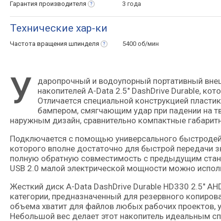
Гарантия
производителя
3 года
Технические хар-ки
Частота вращения
шпинделя
5400 об/мин
У
даропрочный и водоупорный портативный внешний жесткий диск объемом 1000 Гб из семейства HDD-
накопителей A-Data 2.5″ DashDrive Durable, ко
Отличается специальной конструкцией пласти
бампером, смягчающим удар при падении на т
наружным дизайн, сравнительно компактные габарит
Подключается с помощью универсального быстродейс
которого вполне достаточно для быстрой передачи 
полную обратную совместимость с предыдущим станд
USB 2.0 малой электрической мощности можно испол
Жесткий диск A-Data DashDrive Durable HD330 2.5″ 
категории, предназначенный для резервного копирова
объема хватит для файлов любых рабочих проектов, 
Небольшой вес делает этот накопитель идеальным спу