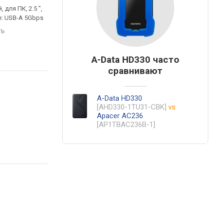
, для ПК, 2.5 ",
1 TB, внешний, для ПК, 2.5 ",
1 TB, внешний, для ПК,
: USB-A 5Gbps
5400 об/мин, подключение:
5400 об/мин, подклю
USB-A 5Gbps, питание от
USB-A 5Gbps, питани
ть
USB, ударостойкий, MIL-STD-
USB, гарантия 3 года
810, гарантия 3 года
сравнить
сравнить
A-Data HD330 часто
сравнивают
A-Data HD330
[AHD330-1TU31-CBK]
vs
Apacer AC236
[AP1TBAC236B-1]