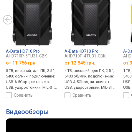
A-Data HD710 Pro
A-Data HD710 Pro
A-Da
AHD710P-5TU31-CBK
AHD710P-4TU31-CBK
AHD
от
11 756 грн.
от
12 845 грн.
от
3
5 TB, внешний, для ПК, 2.5 ",
4 TB, внешний, для ПК, 2.5 ",
1 TB,
5400 об/мин, подключение:
5400 об/мин, подключение:
5400
USB-A 5Gbps, питание от
USB-A 5Gbps, питание от
USB-
USB, ударостойкий, MIL-STD-
USB, ударостойкий, MIL-STD-
USB,
810, гарантия 3 года
810, гарантия 3 года
сравнить
сравнить
Видеообзоры