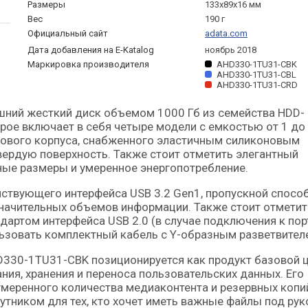
Размеры
133x89x16 мм
Вес
190 г
Официальный сайт
adata.com
Дата добавления на E-Katalog
ноябрь 2018
Маркировка производителя
AHD330-1TU31-CBK
AHD330-1TU31-CBL
AHD330-1TU31-CRD
торое включает в себя четыре модели с емкостью от 1 до 
кового корпуса, снабженного эластичным силиконовым
вердую поверхность. Также стоит отметить элегантный
ные размеры и умеренное энергопотребление.
твующего интерфейса USB 3.2 Gen1, пропускной спосо
значительных объемов информации. Также стоит отметит
артом интерфейса USB 2.0 (в случае подключения к по
ьзовать комплектный кабель с Y-образным разветвител
AHD330-1TU31-CBK позиционируется как продукт базовой 
ния, хранения и переноса пользовательских данных. Его
умеренного количества медиаконтента и резервных копи
тником для тех, кто хочет иметь важные файлы под рук