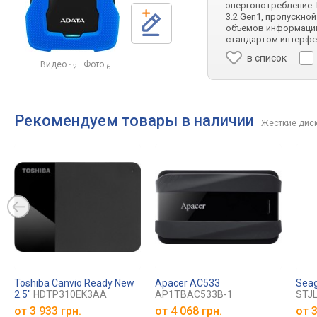
энергопотребление.
3.2 Gen1, пропускно
объемов информации
стандартом интерфей
в список
Видео
Фото
12
6
Рекомендуем товары в наличии
Жесткие диск
Toshiba Canvio Ready New
Apacer AC533
Seag
2.5"
HDTP310EK3AA
AP1TBAC533B-1
STJ
от
3 933 грн.
от
4 068 грн.
от
3