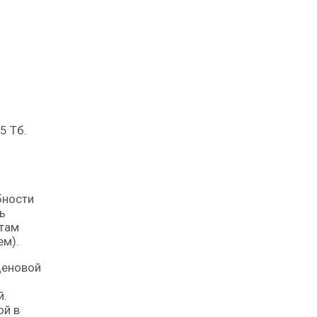
5 Тб.
бности
ь
ртам
ем).
ценовой
й.
ой в