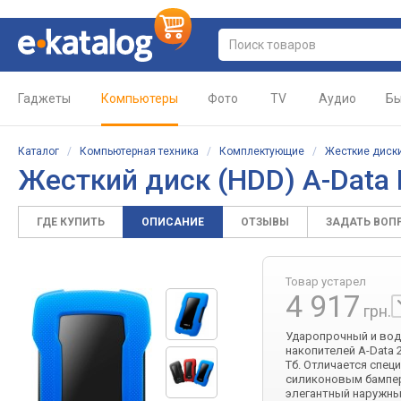
Гаджеты
Компьютеры
Фото
TV
Аудио
Бы
Каталог
/
Компьютерная техника
/
Комплектующие
/
Жесткие диски
Жесткий диск (HDD)
A-Data
ГДЕ КУПИТЬ
ОПИСАНИЕ
ОТЗЫВЫ
ЗАДАТЬ ВОП
Товар устарел
4 917
грн.
Ударопрочный и вод
накопителей A-Data 
Тб. Отличается спец
силиконовым бампер
элегантный наружны