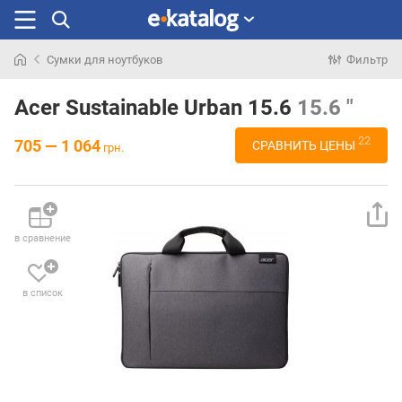
Сумки для ноутбуков
Фильтр
Искали
раньше
Acer Sustainable Urban 15.6
15.6 "
22
705 — 1 064
СРАВНИТЬ ЦЕНЫ
грн.
в сравнение
в список