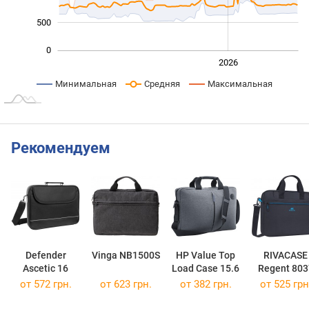
500
0
2024
2025
2028
2026
L
Минимальная
Средняя
Максимальная
Рекомендуем
Defender
Vinga NB1500S
HP Value Top
RIVACASE
Ascetic 16
Load Case 15.6
Regent 803
от 572 грн.
от 623 грн.
от 382 грн.
от 525 грн