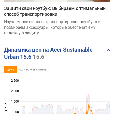
Защити свой ноутбук: Выбираем оптимальный
способ транспортировки
Изучаем все нюансы транспортировки ноутбука и
подбираем аксессуары, которые обеспечат ему
надежную защиту
Динамика цен на Acer Sustainable
Urban 15.6
15.6 "
Цена
Кол-во магазинов
2 500
 000
 000
-500
2 000
1 500
Цена
1 000
1 000