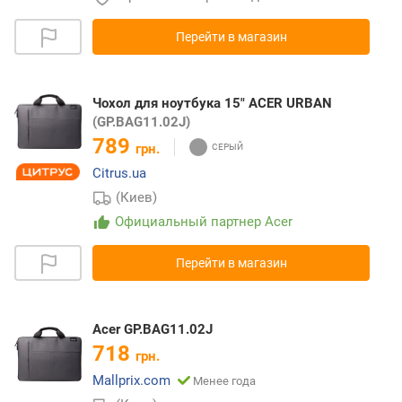
Перейти в магазин
Чохол для ноутбука 15" ACER URBAN
(GP.BAG11.02J)
789
грн.
Citrus.ua
(Киев)
Официальный партнер Acer
Перейти в магазин
Acer GP.BAG11.02J
718
грн.
Mallprix.com
Менее года