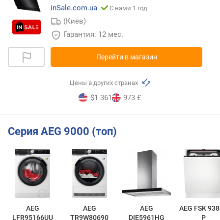
inSale.com.ua
С нами 1 год
(Киев)
Гарантия: 12 мес.
Перейти в магазин
Цены в других странах
$1 361
973 £
Серия AEG 9000 (топ)
AEG
AEG
AEG
AEG FSK 938
LFR95166UU
TR9W80690
DIE5961HG
P