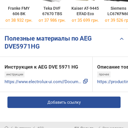
Franke FMY
Teka DVF
Kaiser AT-9445
Siemens
606 BK
67670 TBS
ElfAD Eco
LC67KFN6
от 38 932 грн.
от 37 986 грн.
от 35 699 грн.
от 39 526 гр
Полезные материалы по AEG
DVE5971HG
Инструкция к AEG DVE 5971 HG
Описание то
инструкции
прочее
https://www.electrolux-ui.com//DocumentDownLoad.aspx?DocURL...
Добавить ссылку