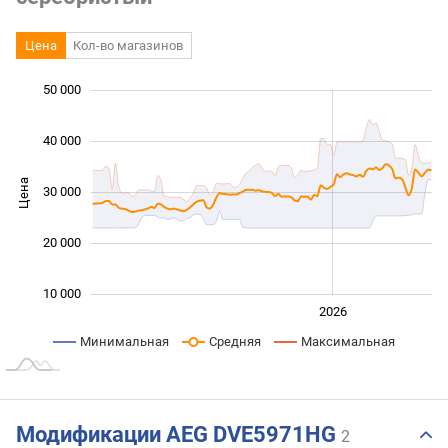
Цена
Кол-во магазинов
50 000
 000
 000
 000
 000
 000
 000
0
40 000
Цена
30 000
10 000
20 000
10 000
2024
2025
2028
2026
L
Минимальная
Средняя
Максимальная
Модификации AEG DVE5971HG
2