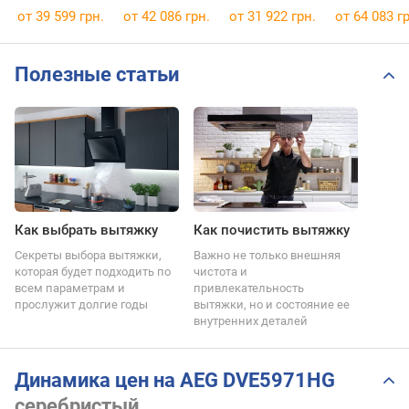
от 39 599 грн.
от 42 086 грн.
от 31 922 грн.
от 64 083 гр
Полезные статьи
Как выбрать вытяжку
Как почистить вытяжку
Секреты выбора вытяжки,
Важно не только внешняя
которая будет подходить по
чистота и
всем параметрам и
привлекательность
прослужит долгие годы
вытяжки, но и состояние ее
внутренних деталей
Динамика цен на AEG DVE5971HG
серебристый