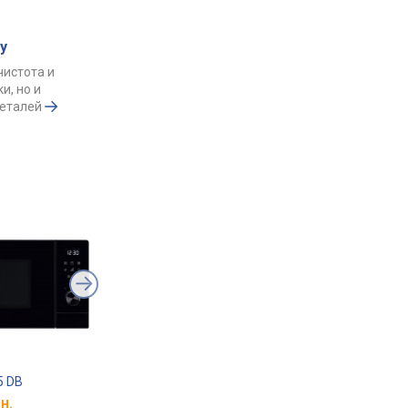
у
чистота и
и, но и
деталей
5 DB
AEG DBE5660HB
AEG TC8NK7B
н.
от 15 610 грн.
от 108 499 грн.