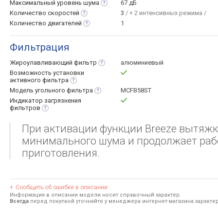
Максимальный уровень
шума
67 дБ
Количество
скоростей
3
/ + 2 интенсивных режима /
Количество
двигателей
1
Фильтрация
Жироулавливающий
фильтр
алюминиевый
Возможность установки
активного
фильтра
Модель угольного
фильтра
MCFB58ST
Индикатор загрязнения
фильтров
При активации функции Breeze вытяжк
минимального шума и продолжает рабо
приготовления.
Сообщить об ошибке в описании
Информация в описании модели носит справочный характер.
Всегда
перед покупкой уточняйте у менеджера интернет-магазина характе