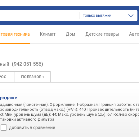
только вытяжки
товая техника
Климат
Дом
Детские товары
Авт
рный
(942 051 556)
РОС
ПОЛЕЗНОЕ
1
продаже
радиционная (пристенная); Оформление: Т-образная; Принцип работы: от
роизводительность (отвод макс.) (м³/ч): 440; Производительность (ин
60; Мин. уровень шума (дБ): 44; Макс. уровень шума (дБ): 67; Кол-во скоро
тановки активного фильтра
добавить в сравнение