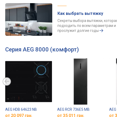
Как выбрать вытяжку
Секреты выбора вытяжки, котора
подходить по всем параметрам и
прослужит долгие годы
Серия AEG 8000 (комфорт)
AEG HDB 64623 NB
AEG RCR 736E5 MB
AEG
от 20 097 грн.
от 35 011 грн.
от 3