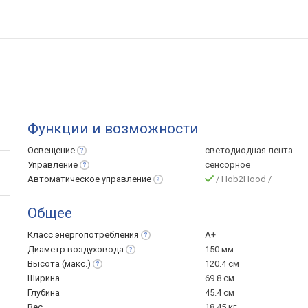
Функции и возможности
Освещение
светодиодная лента
Управление
сенсорное
Автоматическое
управление
/ Hob2Hood /
Общее
Класс
энергопотребления
A+
Диаметр
воздуховода
150 мм
Высота
(макс.)
120.4 см
Ширина
69.8 см
Глубина
45.4 см
Вес
18.45 кг