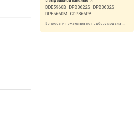
с выдвижной
панелью
DDE5960B
DPB3622S
DPB3632S
DPE5660M
GDP866PB
Вопросы и пожелания по подбору модели →