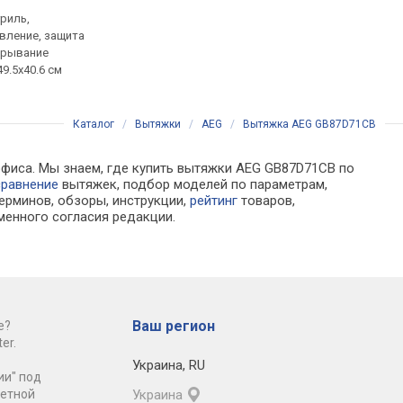
гриль,
умная, традиционная
кофе: молотый, в зер
вление, защита
(пристенная), Т-образная,
резервуар 2.5 л, коф
ткрывание
ширина 59.8 см,
программа капучино,
49.5x40.6 см
автоматическое управление
эспрессо, американо,
горячая вода, капуч
полуавтомат, объем
молока, самоочистк
Каталог
/
Вытяжки
/
AEG
/
Вытяжка AEG GB87D71CB
офиса. Мы знаем, где купить вытяжки AEG GB87D71CB по
сравнение
вытяжек, подбор моделей по параметрам,
ерминов, обзоры, инструкции,
рейтинг
товаров,
менного согласия редакции.
Ваш регион
е?
er.
Украина
,
RU
ии" под
ретной
Украина