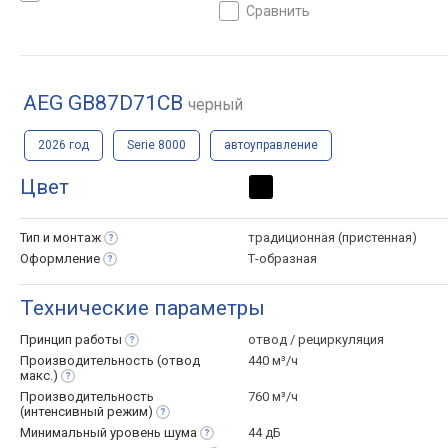
сравнить
AEG GB87D71CB
черный
2026 год
Serie 8000
автоуправление
Цвет
Тип и
монтаж
традиционная (пристенная)
Оформление
Т-образная
Технические параметры
Принцип
работы
отвод / рециркуляция
Производительность (отвод
440 м³/ч
макс.)
Производительность
760 м³/ч
(интенсивный
режим)
Минимальный уровень
шума
44 дБ