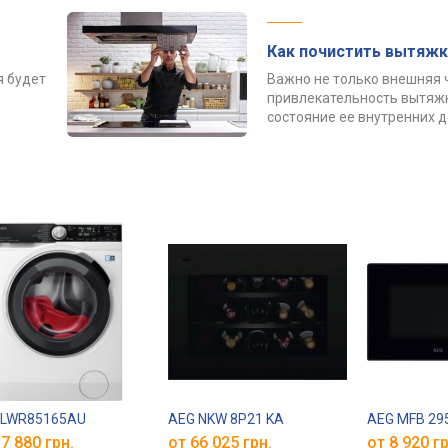
Как почистить вытяжк
я будет
Важно не только внешняя 
привлекательность вытяжк
состояние ее внутренних 
 LWR85165AU
AEG NKW 8P21 KA
AEG MFB 29
7 880 грн.
от 66 025 грн.
от 8 920 гр