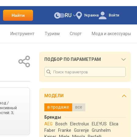
RU
Найти
Украина
Войти
о
Инструмент
Туризм
Спорт
Мода и аксессуары
ПОДБОР ПО ПАРАМЕТРАМ
МОДЕЛИ
вод /
в продаже
все
тенсивный
стей: 3;
Бренды
AEG
Bosch
Electrolux
ELEYUS
Elica
Faber
Franke
Gorenje
Grunhelm
Kaiser
Miele
Minola
Perfelli