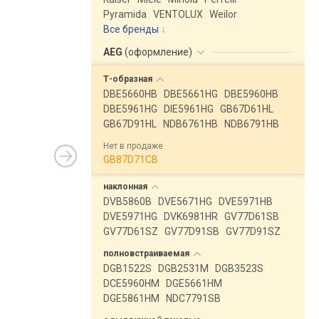
Pyramida
VENTOLUX
Weilor
Все бренды
AEG
(
оформление
)
Т-образная
DBE5660HB
DBE5661HG
DBE5960HB
DBE5961HG
DIE5961HG
GB67D61HL
GB67D91HL
NDB6761HB
NDB6791HB
Нет в продаже
GB87D71CB
наклонная
DVB5860B
DVE5671HG
DVE5971HB
DVE5971HG
DVK6981HR
GV77D61SB
GV77D61SZ
GV77D91SB
GV77D91SZ
полновстраиваемая
DGB1522S
DGB2531M
DGB3523S
DCE5960HM
DGE5661HM
DGE5861HM
NDC7791SB