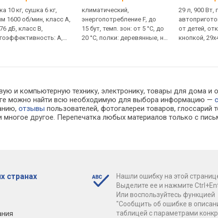
а 10 кг, сушка 6 кг,
климатический,
29 л, 900 Вт, 
м 1600 об/мин, класс A,
энергопотребление F, до
автопригото
76 дБ, класс B,
15 бут, темп. зон: от 5 °С, до
от детей, о
гоэффективность: A,
20 °С, полки: деревянные, на
кнопкой, 29x
рограмм
направляющих,
44х55.4х56 см
вую и компьютерную технику, электронику, товары для дома и 
алоге можно найти всю необходимую для выбора информацию —
ванию,
отзывы
пользователей, фотогалереи товаров, глоссарий т
 многое другое. Перепечатка любых материалов только с пись
х странах
Нашли ошибку на этой страниц
Выделите ее и нажмите Ctrl+Ent
Или воспользуйтесь функцией
"Сообщить об ошибке в описан
ания
таблицей с параметрами конк