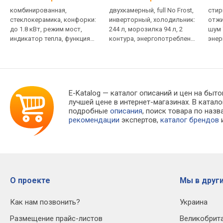
комбинированная,
двухкамерный, full No Frost,
стирк
стеклокерамика, конфорки:
инверторный, холодильник:
отжи
до 1.8 кВт, режим мост,
244 л, морозилка 94 л, 2
шум 
индикатор тепла, функция
контура, энергопотребление
энер
паузы, защита от детей,
A++, шум 42 дБ,
15 п
чугунные решетки
201x59.5x65 см
E-Katalog
— каталог описаний и цен на быто
лучшей цене в интернет-магазинах. В кат
подробные
описания
, поиск товара по наз
рекомендации
экспертов,
каталог брендов
и
О проекте
Мы в други
Как нам позвонить?
Украина
Размещение прайс-листов
Великобрит