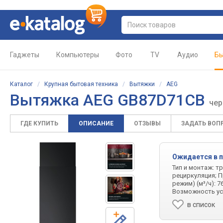
Гаджеты
Компьютеры
Фото
TV
Аудио
Бы
Каталог
/
Крупная бытовая техника
/
Вытяжки
/
AEG
Вытяжка AEG GB87D71CB
че
ГДЕ КУПИТЬ
ОПИСАНИЕ
ОТЗЫВЫ
ЗАДАТЬ ВОП
Ожидается в 
Тип и монтаж: т
рециркуляция; П
режим) (м³/ч): 7
Возможность ус
в список