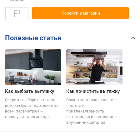
Перейти в магазин
Полезные статьи
Как выбрать вытяжку
Как почистить вытяжку
Секреты выбора вытяжки,
Важно не только внешняя
которая будет подходить по
чистота и
всем параметрам и
привлекательность
прослужит долгие годы
вытяжки, но и состояние ее
внутренних деталей