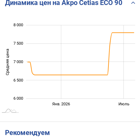
Динамика цен на Akpo Cetias ECO 90
8 000
 000
 500
 500
7 500
Средняя цена
7 000
6 000
6 500
6 000
Янв. 2027
Июль
Янв. 2026
Июль
L
Рекомендуем