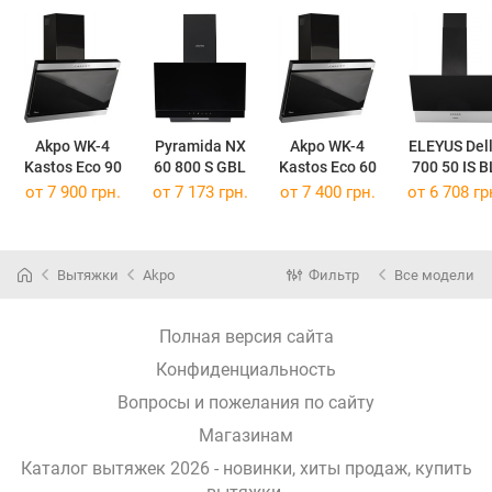
Akpo WK-4
Pyramida NX
Akpo WK-4
ELEYUS Del
Kastos Eco 90
60 800 S GBL
Kastos Eco 60
700 50 IS B
от 7 900 грн.
от 7 173 грн.
от 7 400 грн.
от 6 708 гр
Вытяжки
Akpo
Фильтр
Все модели
Полная версия сайта
Конфиденциальность
Вопросы и пожелания по сайту
Магазинам
Каталог вытяжек 2026 - новинки, хиты продаж,
купить