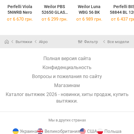
Perfelli Viola
Weilor PBS
Weilor Luna
Perfelli BI
5NWRB Nero
52650 GLASS
WBG 56 BK
58844 BL 12
BL 1250 LED
LED
от 6 670 грн.
от 6 299 грн.
от 6 989 грн.
от 6 437 гр
Strip
Вытяжки
Akpo
Фильтр
Все модели
Полная версия сайта
Конфиденциальность
Вопросы и пожелания по сайту
Магазинам
Каталог вытяжек 2026 - новинки, хиты продаж,
купить
вытяжки
.
Мы в других странах
Украина
Великобритания
США
Польша