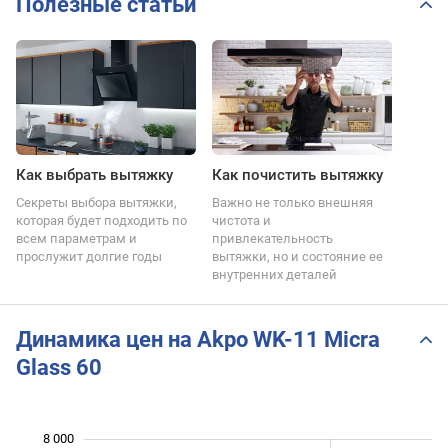
Полезные статьи
Как выбрать вытяжку
Как почистить вытяжку
Секреты выбора вытяжки,
Важно не только внешняя
которая будет подходить по
чистота и
всем параметрам и
привлекательность
прослужит долгие годы
вытяжки, но и состояние ее
внутренних деталей
Динамика цен на Akpo WK-11 Micra
Glass 60
 500
 500
 500
 000
 000
 000
8 000