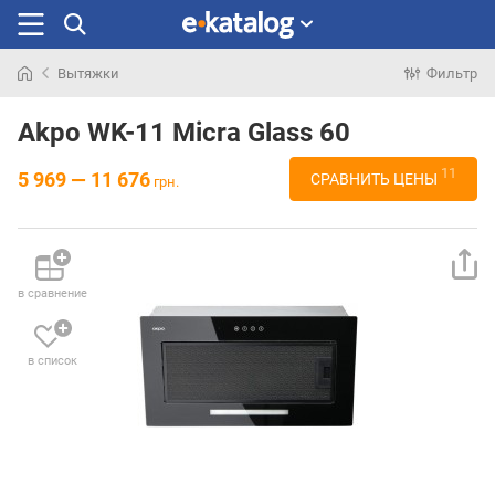
Вытяжки
Фильтр
Искали
раньше
Akpo WK-11 Micra Glass 60
11
5 969 — 11 676
СРАВНИТЬ ЦЕНЫ
грн.
в сравнение
в список