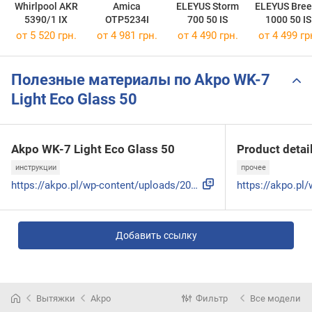
Whirlpool AKR
Amica
ELEYUS Storm
ELEYUS Bree
5390/1 IX
OTP5234I
700 50 IS
1000 50 IS
от 5 520 грн.
от 4 981 грн.
от 4 490 грн.
от 4 499 гр
Полезные материалы по Akpo WK-7
Light Eco Glass 50
Akpo WK-7 Light Eco Glass 50
Product detai
инструкции
прочее
https://akpo.pl/wp-content/uploads/2024/08/Instrukcja-WK-7-...
Добавить ссылку
Вытяжки
Akpo
Фильтр
Все модели