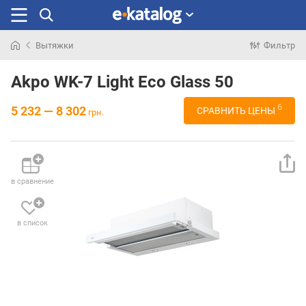
Вытяжки
Фильтр
Искали
раньше
Akpo WK-7 Light Eco Glass 50
6
5 232 — 8 302
СРАВНИТЬ ЦЕНЫ
грн.
в сравнение
в список