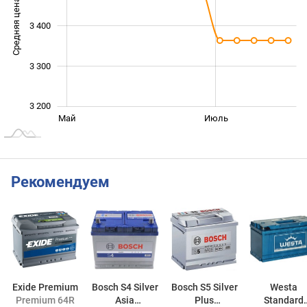
Средняя цена
3 400
3 250
3 300
3 200
Сент.
Март
Май
Июль
L
Рекомендуем
Exide Premium
Bosch S4 Silver
Bosch S5 Silver
Westa
Premium 64R
Asia
Plus
Standard