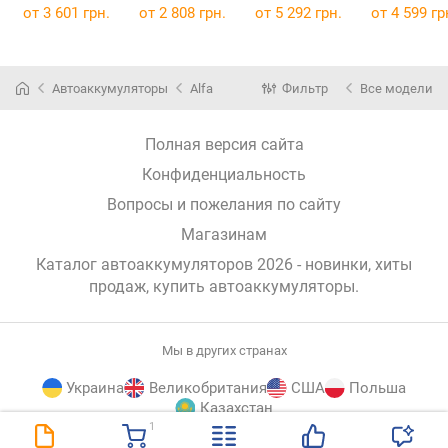
545 156 033
585 200 080
6CT-100
от
3 601 грн.
от
2 808 грн.
от
5 292 грн.
от
4 599 гр
Автоаккумуляторы
Alfa
Фильтр
Все модели
Полная версия сайта
Конфиденциальность
Вопросы и пожелания по сайту
Магазинам
Каталог автоаккумуляторов 2026 - новинки, хиты
продаж,
купить автоаккумуляторы
.
Мы в других странах
Украина
Великобритания
США
Польша
Казахстан
1