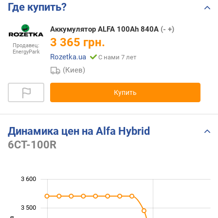
Где купить?
Аккумулятор ALFA 100Ah 840A
(- +)
3 365 грн.
Продавец:
EnergyPark
Rozetka.ua
С нами 7 лет
(Киев)
Купить
Динамика цен на Alfa Hybrid
6CT-100R
 150
 250
 350
 700
 100
 000
3 600
3 500