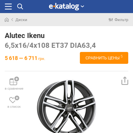
Диски
Фильтр
Искали
раньше
Alutec Ikenu
6,5x16/4x108 ET37 DIA63,4
5
5 618 — 6 711
СРАВНИТЬ ЦЕНЫ
грн.
в сравнение
в список