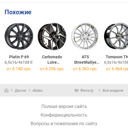
Похожие
Platin P 69
Carbonado
ATS
Tomason T
6,5x16/4x108 ET32 DIA65,1
Loire
StreetRallye
6,5x16/4x108
6,5x16/4x108 ET32 DIA65,1
6,5x16/4x108 ET40 DIA63,3
от
6 140 грн.
от
6 256 грн.
от
6 363 грн.
от
6 464 гр
Диски
Alutec
Фильтр
Все модели
Полная версия сайта
Конфиденциальность
Вопросы и пожелания по сайту