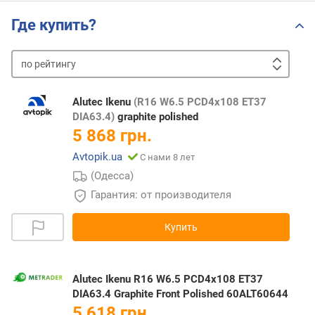
Где купить?
по
рейтингу
от
дешевых
к
Alutec Ikenu
(R16 W6.5 PCD4x108 ET37
дорогим
от
DIA63.4)
graphite polished
дорогих
5 868 грн.
к
Avtopik.ua
С нами 8 лет
дешевым
(Одесса)
Гарантия: от производителя
Купить
Alutec Ikenu R16 W6.5 PCD4x108 ET37
DIA63.4 Graphite Front Polished 60ALT60644
5 618 грн.