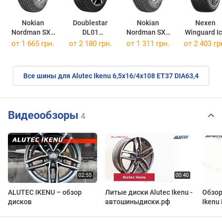
Nokian
Doublestar
Nokian
Nexen
Nordman SX2
DL01
Nordman SX2
Winguard I
205/60 R16 92H
205/65 R16C 107T
205/55 R16 91H
205/55 R16 
от
1 665 грн.
от
2 180 грн.
от
1 311 грн.
от
2 403 гр
Все шины для Alutec Ikenu 6,5x16/4x108 ET37 DIA63,4
Видеообзоры
4
ALUTEC IKENU – обзор
Литые диски Alutec Ikenu -
Обзор
дисков
автошиныдиски.рф
Ikenu 
Автос