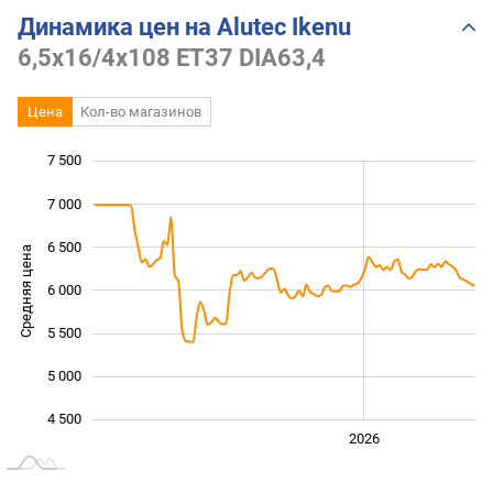
Динамика цен на Alutec Ikenu
6,5x16/4x108 ET37 DIA63,4
Цена
Кол-во магазинов
7 500
 500
 000
 000
7 000
6 500
Средняя цена
6 000
4 500
5 500
5 000
4 500
2024
2025
2028
2026
L