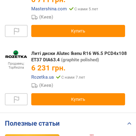
Mastershina.com
С нами 5 лет
(Киев)
Купить
Литі диски Alutec Ikenu R16 W6.5 PCD4x108
ET37 DIA63.4
(graphite polished)
Продавец:
6 231 грн.
TopRezina
Rozetka.ua
С нами 7 лет
(Киев)
Купить
Полезные статьи