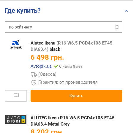
Где купить?
по
рейтингу
от
дешевых
к
Alutec Ikenu
(R16 W6.5 PCD4x108 ET45
дорогим
от
DIA63.4)
black
дорогих
6 498 грн.
к
Avtopik.ua
С нами 8 лет
дешевым
(Одесса)
Гарантия: от производителя
Купить
ALUTEC Ikenu R16 W6.5 PCD4x108 ET45
DIA63.4 Metal Grey
8 202 грн.