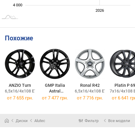
4 000
2024
2025
2028
2026
L
Похожие
ANZIO Turn
GMP Italia
Ronal R42
Platin P 6
6,5x16/4x108 ET40 DIA63,4
Astral
6,5x16/4x108 ET40 DIA76
7x16/4x108 E
6,5x16/4x108 ET40 DIA73,1
от
7 655 грн.
от
7 477 грн.
от
7 716 грн.
от
6 641 гр
Диски
Alutec
Фильтр
Все модели