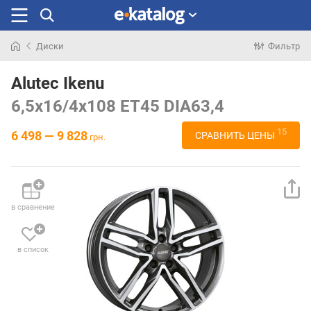
Диски
Фильтр
Искали
раньше
Alutec Ikenu
6,5x16/4x108 ET45 DIA63,4
15
6 498 — 9 828
СРАВНИТЬ ЦЕНЫ
грн.
в сравнение
в список