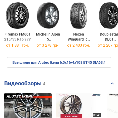
Firemax FM601
Michelin Alpin
Nexen
Doublesta
215/55 R16 97W
5
Winguard Ice
DL01
205/60 R16 96H
205/55 R16 91Q
205/65 R16C
от
1 881 грн.
от
3 278 грн.
от
2 403 грн.
от
2 207 гр
Все шины для Alutec Ikenu 6,5x16/4x108 ET45 DIA63,4
Видеообзоры
4