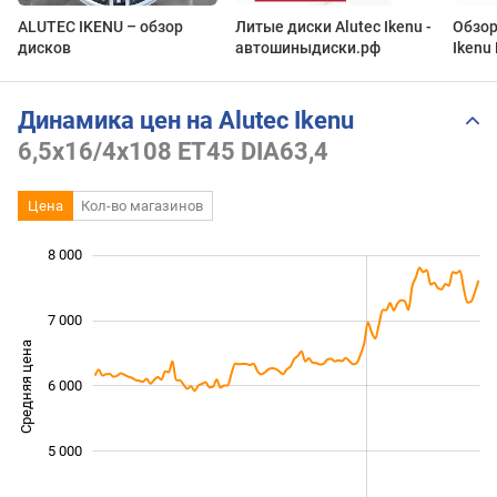
ALUTEC IKENU – обзор
Литые диски Alutec Ikenu -
Обзор
дисков
автошиныдиски.рф
Ikenu 
Автос
Динамика цен на Alutec Ikenu
6,5x16/4x108 ET45 DIA63,4
Цена
Кол-во магазинов
 500
 500
 500
 000
 000
 000
8 000
7 000
Средняя цена
6 000
4 500
5 000