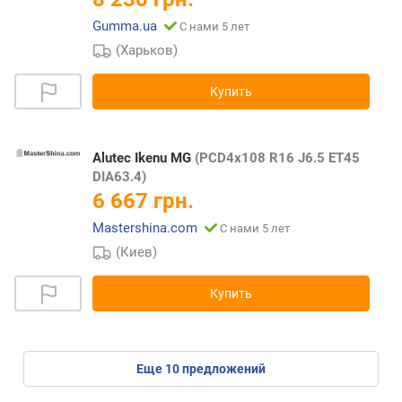
Gumma.ua
С нами 5 лет
(Харьков)
Купить
Alutec Ikenu MG
(PCD4x108 R16 J6.5 ET45
DIA63.4)
6 667 грн.
Mastershina.com
С нами 5 лет
(Киев)
Купить
eще
10
предложений