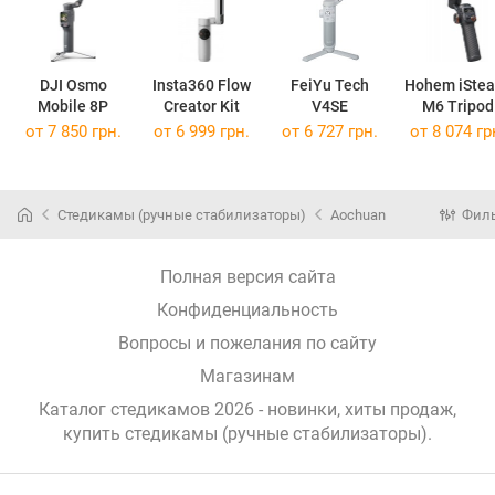
DJI Osmo
Insta360 Flow
FeiYu Tech
Hohem iStea
Mobile 8P
Creator Kit
V4SE
M6 Tripod
от 7 850 грн.
от 6 999 грн.
от 6 727 грн.
от 8 074 гр
Стедикамы (ручные стабилизаторы)
Aochuan
Фил
Полная версия сайта
Конфиденциальность
Вопросы и пожелания по сайту
Магазинам
Каталог стедикамов 2026 - новинки, хиты продаж,
купить стедикамы (ручные стабилизаторы)
.