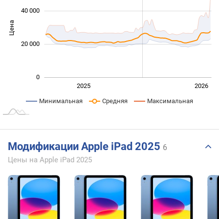
40 000
Цена
10 000
20 000
0
Янв. 2025
Июль
2027
2025
2026
L
Минимальная
Средняя
Максимальная
Модификации Apple iPad 2025
6
Цены на Apple iPad 2025