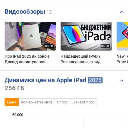
Видеообзоры
13
Про iPad 2025 як воно є!
Найдешевший IPAD ?
New i
Досвід користування
Розпакування ,огляд
Price
планшетом.
,плюси ,мінуси Apple Ipad
11 2025 A16
Динамика цен на Apple iPad
2025
256 ГБ
Цена
Кол-во магазинов
Спрос
Цена&Спрос
60 000
 000
 000
 000
 000
 000
 000