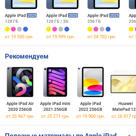
Apple iPad
Apple iPad
Apple iPad
App
2025
2025
2025
128 ГБ
128 ГБ / 5G
256 ГБ
256
от 19 550 грн.
от 19 999 грн.
от 24 702 грн.
от 
Рекомендуем
Apple iPad Air
Apple iPad mini
Apple iPad
Huawei
2020 256GB
2021 256GB
2022 256GB
MatePad 12
2025
от 25 967 грн.
от 25 271 грн.
от 19 900 грн.
от 26 017 гр
Полезные материалы по Apple iPad