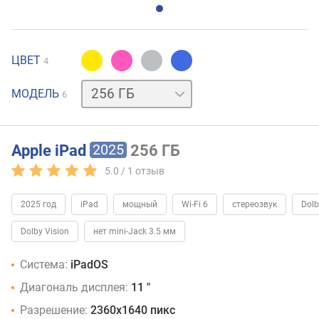
ЦВЕТ
4
128 ГБ
128 ГБ
МОДЕЛЬ
6
/
5G
256 ГБ
/
5G
512 ГБ
512 ГБ
Apple iPad
256 ГБ
2025
/
5.0 /
1
отзыв
5G
2025 год
iPad
мощный
Wi-Fi 6
стереозвук
Dol
Dolby Vision
нет mini-Jack 3.5 мм
Система:
iPadOS
Диагональ дисплея:
11 "
Разрешение:
2360х1640 пикс