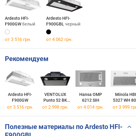
Ardesto HFI-
Ardesto HFI-
F900GW
белый
F900GBL
черный
от 3 516 грн.
от 4 062 грн.
Рекомендуем
Ardesto HFI-
VENTOLUX
Hansa OMP
Minola HB
F900GW
Punto 52 BK
6212 SIH
5327 WH 8
900 PB PC
LED
от 3 516 грн.
от 2 998 грн.
от 4 014 грн.
от 3 999 гр
Полезные материалы по Ardesto HFI-
F900GBL