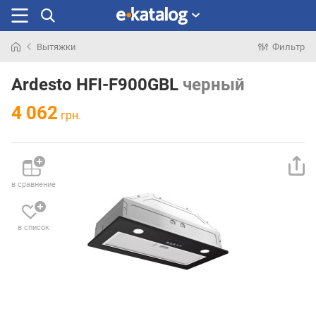
Вытяжки
Фильтр
Искали
раньше
Ardesto HFI-F900GBL
черный
4 062
грн.
в сравнение
в список