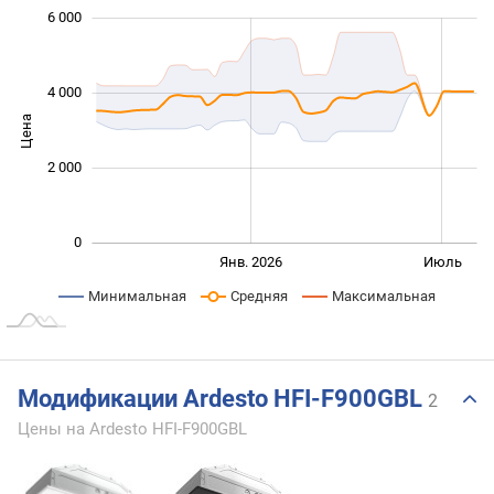
6 000
 000
 000
 000
 000
 000
 000
4 000
Цена
1 000
2 000
0
Янв. 2027
Июль
Янв. 2026
Июль
L
Минимальная
Средняя
Максимальная
Модификации Ardesto HFI-F900GBL
2
Цены на Ardesto HFI-F900GBL