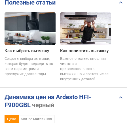
Полезные статьи
Как выбрать вытяжку
Как почистить вытяжку
Секреты выбора вытяжки,
Важно не только внешняя
которая будет подходить по
чистота и
всем параметрам и
привлекательность
прослужит долгие годы
вытяжки, но и состояние ее
внутренних деталей
Динамика цен на Ardesto HFI-
F900GBL
черный
Цена
Кол-во магазинов