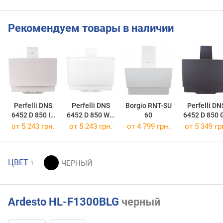
Рекомендуем товары в наличии
Perfelli DNS
Perfelli DNS
Borgio RNT-SU
Perfelli DN
6452 D 850 IV
6452 D 850 WH
60
6452 D 850 
LED
LED
LED
от 5 243 грн.
от 5 243 грн.
от 4 799 грн.
от 5 349 гр
ЦВЕТ
1
Ardesto HL-F1300BLG
черный