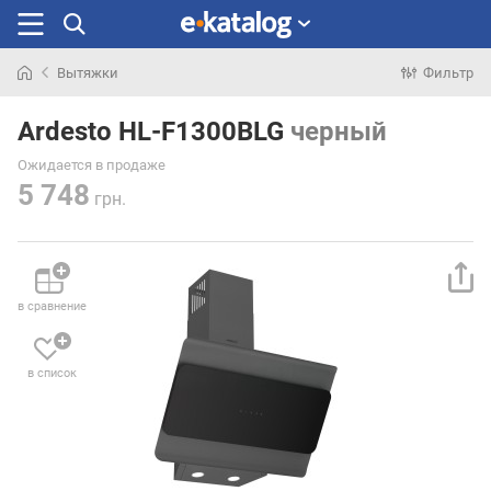
Вытяжки
Фильтр
Искали
раньше
Ardesto HL-F1300BLG
черный
Ожидается в продаже
5 748
грн.
в сравнение
в список