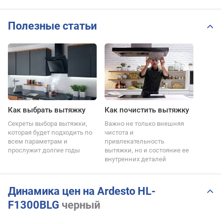
Полезные статьи
Как выбрать вытяжку
Как почистить вытяжку
Секреты выбора вытяжки,
Важно не только внешняя
которая будет подходить по
чистота и
всем параметрам и
привлекательность
прослужит долгие годы
вытяжки, но и состояние ее
внутренних деталей
Динамика цен на Ardesto HL-
F1300BLG
черный