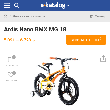
Детские велосипеды
Фильтр
Искали
раньше
Ardis Nano BMX MG 18
9
5 091 — 6 728
СРАВНИТЬ ЦЕНЫ
грн.
в сравнение
в список