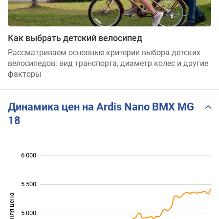
Как выбрать детский велосипед
Рассматриваем основные критерии выбора детских
велосипедов: вид транспорта, диаметр колес и другие
факторы
Динамика цен на Ardis Nano BMX MG
18
 600
 800
 200
 400
 500
 500
 000
6 000
5 500
Средняя цена
5 000
4 000