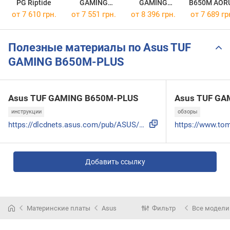
PG Riptide
GAMING
GAMING
B650M AOR
B650M-E
B650M-PLUS
ELITE
от 7 610 грн.
от 7 551 грн.
от 8 396 грн.
от 7 689 гр
WIFI
Полезные материалы по Asus TUF
GAMING B650M-PLUS
Asus TUF GAMING B650M-PLUS
Asus TUF GA
инструкции
обзоры
https://dlcdnets.asus.com/pub/ASUS/mb/Socket AM5/TUF_GAMING...
Добавить ссылку
Материнские платы
Asus
Фильтр
Все модели