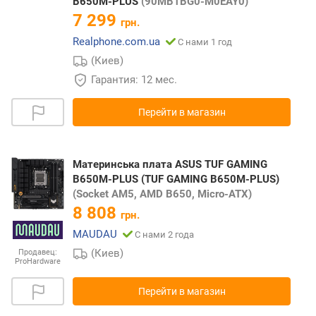
B650M-PLUS
(90MB1BG0-M0EAY0)
7 299
грн.
Realphone.com.ua
С нами 1 год
(Киев)
Гарантия: 12 мес.
Перейти в магазин
Материнська плата ASUS TUF GAMING
B650M-PLUS (TUF GAMING B650M-PLUS)
(Socket AM5, AMD B650, Micro-ATX)
8 808
грн.
MAUDAU
С нами 2 года
(Киев)
Продавец:
ProHardware
Перейти в магазин