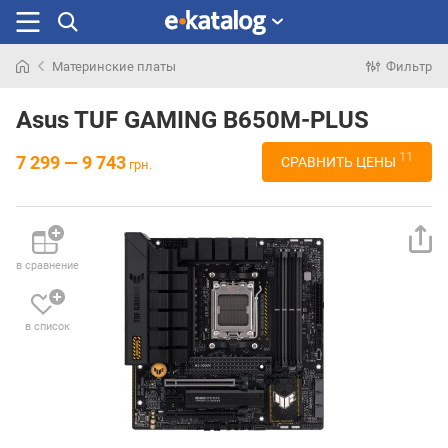
Материнские платы
Фильтр
Искали
раньше
Asus TUF GAMING B650M-PLUS
11
7 299 — 9 743
СРАВНИТЬ ЦЕНЫ
грн.
в сравнение
в список