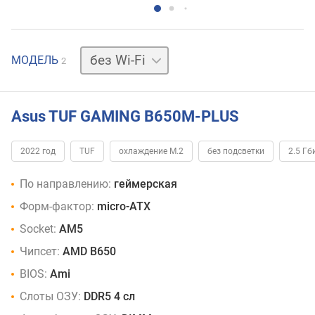
+
МОДЕЛЬ
2
Wi-
Fi
Asus TUF GAMING B650M-PLUS
2022 год
TUF
охлаждение M.2
без подсветки
2.5 Гб
По направлению:
геймерская
Форм-фактор:
micro-ATX
Socket:
AM5
Чипсет:
AMD B650
BIOS:
Ami
Слоты ОЗУ:
DDR5 4 сл