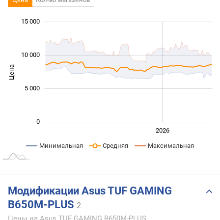
 000
 000
 000
 000
 000
 000
15 000
10 000
Цена
10 000
5 000
0
2024
2025
2028
2026
L
Минимальная
Средняя
Максимальная
Модификации Asus TUF GAMING
B650M-PLUS
2
Цены на Asus TUF GAMING B650M-PLUS