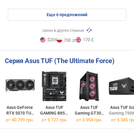
eще
6
предложений
Цены в других странах
$204
170 £
700 zł
Серия Asus TUF (The Ultimate Force)
Asus GeForce
Asus TUF
Asus TUF
Asus TUF Go
RTX 5070 TUF
GAMING B850-
Gaming GT302
Gaming 750W
OC
PLUS WIFI
ARGB Black
от 40 799 грн.
от 9 727 грн.
от 3 954 грн.
от
5 345 гр