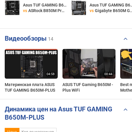
Asus TUF GAMING B650M-PLUS
Asus TUF GAMING
vs
ASRock B850M Pro-A
vs
Gigabyte B650M GAMING X AX
Видеообзоры
14
Материнская плата ASUS
ASUS TUF Gaming B650M -
Best 
TUF GAMING B650M-PLUS
Plus WiFi
Mothe
GAMIN
Динамика цен на Asus TUF GAMING
B650M-PLUS
Цена
Кол-во магазинов