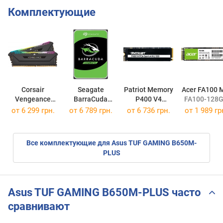
Комплектующие
Corsair
Seagate
Patriot Memory
Acer FA100 
Vengeance
BarraCuda
P400 V4
FA100-128
RGB Pro SL
Compute
P400VP1TBM28H
от
6 299 грн.
от
6 789 грн.
от
6 736 грн.
от
1 989 гр
2x16GB
ST1000DM010
CMH32GX4M2D3600C18
Все комплектующие для Asus TUF GAMING B650M-
PLUS
Asus TUF GAMING B650M-PLUS часто
сравнивают