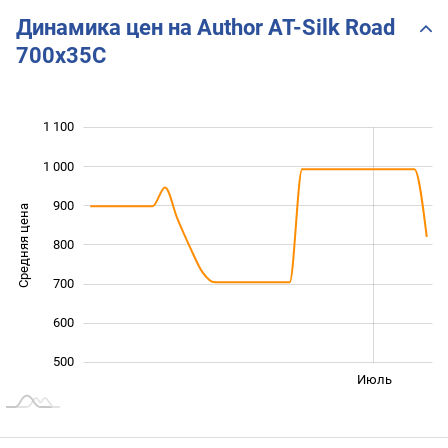
Динамика цен на Author AT-Silk Road
700x35C
1 100
 200
300
400
1 000
900
Средняя цена
800
1 000
700
600
500
Янв. 2026
Янв. 2027
Апр.
Июль
L