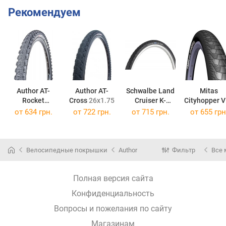
Рекомендуем
Author AT-
Author AT-
Schwalbe Land
Mitas
Rocket
Cross
26x1.75
Cruiser K-
Cityhopper 
27.5x2.1
Guard
24x1.75
Classic 28x2
от
634 грн.
от
722 грн.
от
715 грн.
от
655 грн
Велосипедные покрышки
Author
Фильтр
Все
Полная версия сайта
Конфиденциальность
Вопросы и пожелания по сайту
Магазинам