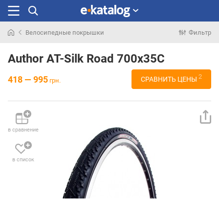
Велосипедные покрышки
Фильтр
Искали
раньше
Author AT-Silk Road 700x35C
2
418 — 995
СРАВНИТЬ ЦЕНЫ
грн.
в сравнение
в список