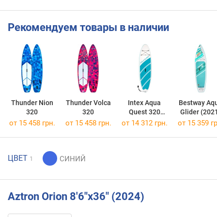
Рекомендуем товары в наличии
Thunder Nion
Thunder Volca
Intex Aqua
Bestway Aq
320
320
Quest 320
Glider (202
(2023)
от 15 458 грн.
от 15 458 грн.
от 14 312 грн.
от 15 359 гр
ЦВЕТ
1
Aztron Orion 8'6"x36" (2024)