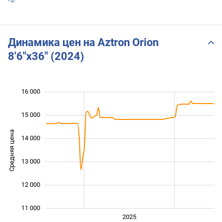
Динамика цен на Aztron Orion
8'6"x36" (2024)
16 000
 000
 000
 000
15 000
Средняя цена
14 000
11 000
13 000
12 000
11 000
2024
2026
2027
2025
L