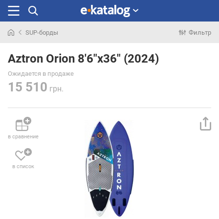
SUP-борды
Фильтр
Искали
раньше
Aztron Orion 8'6"x36" (2024)
Ожидается в продаже
15 510
грн.
в сравнение
в список