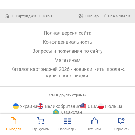
Картриджи
Barva
Фильтр
Все модели
Полная версия сайта
Конфиденциальность
Вопросы и пожелания по сайту
Магазинам
Каталог картриджей 2026 - новинки, хиты продаж,
купить картриджи
.
Мы в других странах
Украина
Великобритания
США
Польша
Казахстан
7
E-
© E-Katalog, 2026
НАВЕРХ
О модели
Где купить
Параметры
Отзывы
Спросить
Katalog