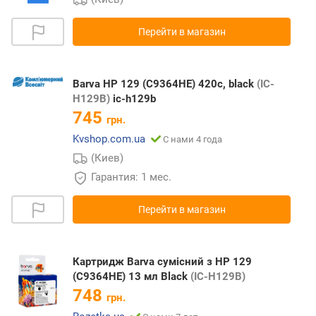
Перейти в магазин
Barva HP 129 (C9364HE) 420c, black
(IC-
H129B)
ic-h129b
745
грн.
Kvshop.com.ua
С нами 4 года
(Киев)
Гарантия: 1 мес.
Перейти в магазин
Картридж Barva сумісний з HP 129
(C9364HE) 13 мл Black
(IC-H129B)
748
грн.