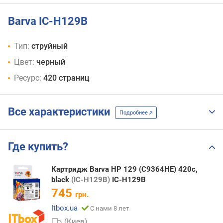
Barva IC-H129B
Тип:
струйный
Цвет:
черный
Ресурс:
420 страниц
Все характеристики
Подробнее
Где купить?
Картридж Barva HP 129 (C9364HE) 420c,
black
(IC-H129B)
IC-H129B
745
грн.
Itbox.ua
С нами 8 лет
(Киев)