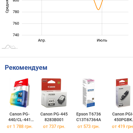
Средняя цена
800
740
780
760
740
Янв. 2026
Окт.
Апр.
Июль
L
Рекомендуем
Canon PG-
Canon PG-445
Epson T6736
Canon PGI
440/CL-441
8283B001
C13T67364A
450PGBK
MULTI
6499B001
от 1 788 грн.
от 737 грн.
от 573 грн.
от 419 грн
5219B005