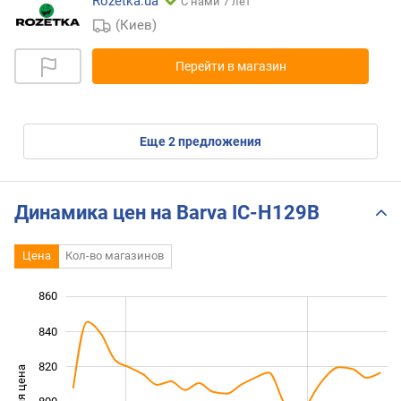
Rozetka.ua
С нами 7 лет
(Киев)
Перейти в магазин
eще
2
предложения
Динамика цен на Barva IC-H129B
Цена
Кол-во магазинов
860
700
720
880
840
820