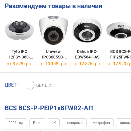
Рекомендуем товары в наличии
Tyto IPC
Uniview
Dahua IPC-
BCS BCS-P
12FSY-360-
IPC3605SB-
EBW5641-AS
FIP25FWR
W1S-10
ADF16KM-I0
от 8 528 грн.
от 10 148 грн.
от 12 826 грн.
от 12 920 гр
ЦВЕТ
1
BCS BCS-P-PEIP1x8FWR2-AI1
2026 год
Point
4K
панорама
микрофон
динам