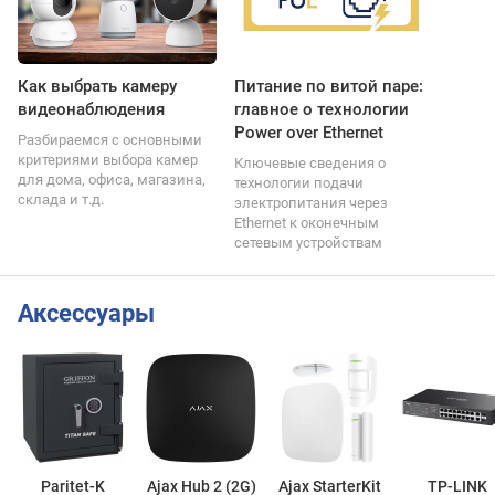
Как выбрать камеру
Питание по витой паре:
видеонаблюдения
главное о технологии
Power over Ethernet
Разбираемся с основными
критериями выбора камер
Ключевые сведения о
для дома, офиса, магазина,
технологии подачи
склада и т.д.
электропитания через
Ethernet к оконечным
сетевым устройствам
Аксессуары
Paritet-K
Ajax Hub 2 (2G)
Ajax StarterKit
TP-LINK