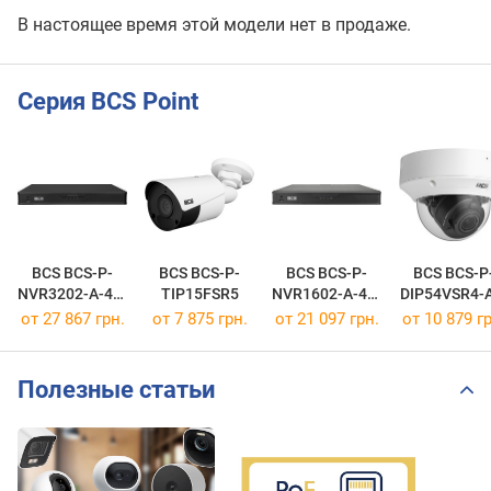
В настоящее время этой модели нет в продаже.
Серия BCS Point
BCS BCS-P-
BCS BCS-P-
BCS BCS-P-
BCS BCS-P
NVR3202-A-4K-
TIP15FSR5
NVR1602-A-4K-
DIP54VSR4-A
III
III
от 27 867 грн.
от 7 875 грн.
от 21 097 грн.
от 10 879 гр
Полезные статьи