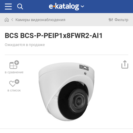
Камеры видеонаблюдения
Фильтр
Искали
раньше
BCS BCS-P-PEIP1x8FWR2-AI1
Ожидается в продаже
в сравнение
в список