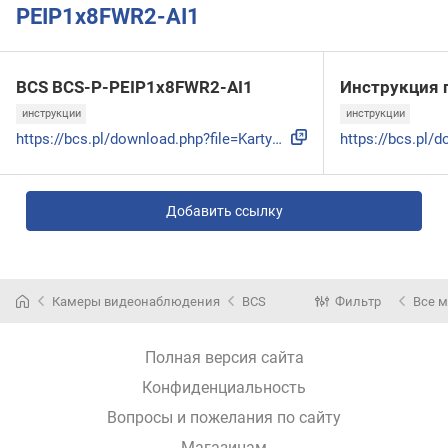
PEIP1x8FWR2-AI1
BCS BCS-P-PEIP1x8FWR2-AI1
Инструкция 
инструкции
инструкции
https://bcs.pl/download.php?file=Karty_CE_Foto/BCS_Point/SY...
Добавить ссылку
Камеры видеонаблюдения
BCS
Фильтр
Все 
Полная версия сайта
Конфиденциальность
Вопросы и пожелания по сайту
Магазинам