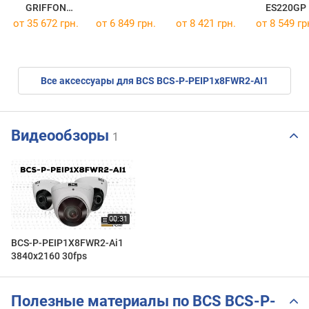
GRIFFON
ES220GP
CL.II.60.E
от 35 672 грн.
от 6 849 грн.
от 8 421 грн.
от 8 549 гр
Все аксессуары для BCS BCS-P-PEIP1x8FWR2-AI1
Видеообзоры
1
BCS-P-PEIP1X8FWR2-Ai1
3840x2160 30fps
Полезные материалы по BCS BCS-P-