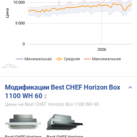
10 000
Цена
10 000
5 000
0
2024
2025
2028
2026
L
Минимальная
Средняя
Максимальная
Модификации Best CHEF Horizon Box
1100 WH 60
2
Цены на Best CHEF Horizon Box 1100 WH 60
Best CHEF Horizon
Best CHEF Horizon