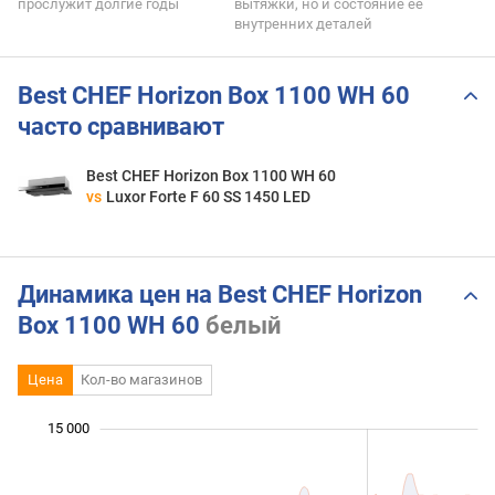
прослужит долгие годы
вытяжки, но и состояние ее
внутренних деталей
Best CHEF Horizon Box 1100 WH 60
часто сравнивают
Best CHEF Horizon Box 1100 WH 60
vs
Luxor Forte F 60 SS 1450 LED
Динамика цен на Best CHEF Horizon
Box 1100 WH 60
белый
Цена
Кол-во магазинов
 000
 000
 000
 000
 000
 000
15 000