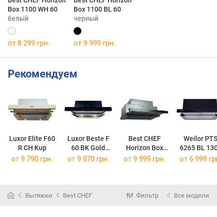
Box 1100 WH 60
Box 1100 BL 60
белый
черный
от 8 299 грн.
от 9 999 грн.
Рекомендуем
Luxor Elite F60
Luxor Beste F
Best CHEF
Weilor PT
R CH Kup
60 BK Gold
Horizon Box
6265 BL 13
1450 LED
1100 BL 60
LED Strip
от 9 790 грн.
от 9 870 грн.
от 9 999 грн.
от 6 999 гр
Вытяжки
Best CHEF
Фильтр
Все модели