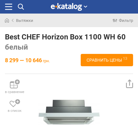
Вытяжки
Фильтр
Искали
раньше
Best CHEF Horizon Box 1100 WH 60
белый
13
8 299 — 10 646
СРАВНИТЬ ЦЕНЫ
грн.
в сравнение
в список