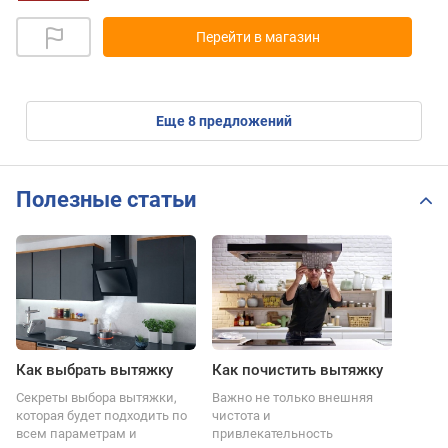
Перейти в магазин
eще
8
предложений
Полезные статьи
Как выбрать вытяжку
Как почистить вытяжку
Секреты выбора вытяжки,
Важно не только внешняя
которая будет подходить по
чистота и
всем параметрам и
привлекательность