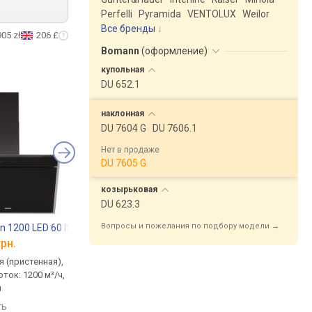
Perfelli
Pyramida
VENTOLUX
Weilor
Все бренды
905 zł
206 £
Bomann
(
оформление
)
купольная
DU 652.1
наклонная
DU 7604 G
DU 7606.1
Нет в продаже
DU 7605 G
козырьковая
DU 623.3
Вопросы и пожелания по подбору модели →
n 1200 LED 60 IS+BL
ELEYUS Kreon 1200 LED 60 WH
Fabiano Sebra 60
грн.
от 12 561 грн.
от 10 332 грн.
 (пристенная),
традиционная (пристенная),
традиционная (прист
ток: 1200 м³/ч,
наклонная, поток: 1200 м³/ч,
наклонная, поток: 104
м
ширина 60 см
ширина 60 см
ть
сравнить
сравнить