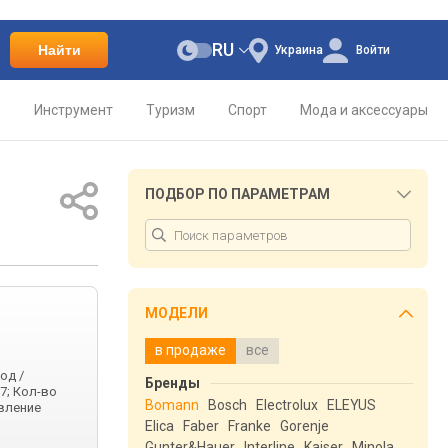
RU
Найти
Украина
Войти
о
Инструмент
Туризм
Спорт
Мода и аксессуары
ПОДБОР ПО ПАРАМЕТРАМ
МОДЕЛИ
в продаже
все
од /
Бренды
7; Кол-во
Bomann
Bosch
Electrolux
ELEYUS
авление
Elica
Faber
Franke
Gorenje
Gunter&Hauer
Interline
Kaiser
Minola