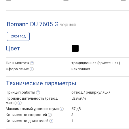
Bomann DU 7605 G
черный
2024 год
Цвет
Тип и
монтаж
традиционная (пристенная)
Оформление
наклонная
Технические параметры
Принцип
работы
отвод / рециркуляция
Производительность (отвод
529 м³/ч
макс.)
Максимальный уровень
шума
67 дБ
Количество
скоростей
3
Количество
двигателей
1