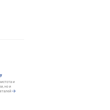
у
чистота и
и, но и
деталей