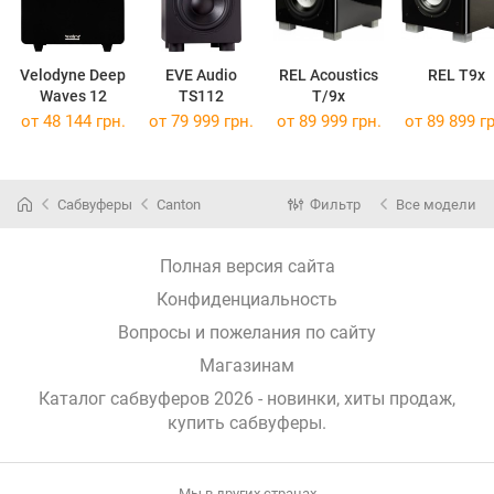
Velodyne Deep
EVE Audio
REL Acoustics
REL T9x
Waves 12
TS112
T/9x
от 48 144 грн.
от 79 999 грн.
от 89 999 грн.
от 89 899 гр
Сабвуферы
Canton
Фильтр
Все модели
Полная версия сайта
Конфиденциальность
Вопросы и пожелания по сайту
Магазинам
Каталог сабвуферов 2026 - новинки, хиты продаж,
купить сабвуферы
.
Мы в других странах