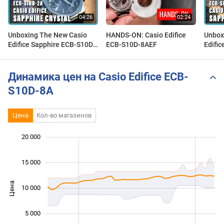
Unboxing The New Casio
HANDS-ON: Casio Edifice
Unbox
Edifice Sapphire ECB-S10D-
ECB-S10D-8AEF
Edifi
2A
8A
Динамика цен на Casio Edifice ECB-
S10D-8A
Цена
Кол-во магазинов
20 000
 000
 000
 000
15 000
Цена
10 000
10 000
5 000