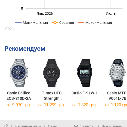
0
Янв. 2027
Июль
Окт.
Янв. 2026
Июль
L
Минимальная
Средняя
Максимальная
Рекомендуем
Casio Edifice
Timex UFC
Casio F-91W-1
Casio MTP
ECB-S10D-2A
Strength
V001L-7B
Colossus
от 9 970 грн.
от 11 299 грн.
от 1 320 грн.
от 1 120 гр
TW2V84800
Наручные часы
Casio
Фильтр
Все модели