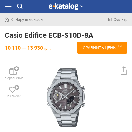
Наручные часы
Фильтр
Искали
раньше
Casio Edifice ECB-S10D-8A
19
10 110 — 13 930
СРАВНИТЬ ЦЕНЫ
грн.
в сравнение
в список