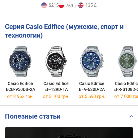
$215
135 £
759 zł
Серия Casio Edifice (мужские, спорт и
технологии)
Casio Edifice
Casio Edifice
Casio Edifice
Casio Edifi
ECB-950DB-2A
EF-129D-1A
EFV-620D-2A
EFR-S108D-
от 8 962 грн.
от 3 100 грн.
от 5 690 грн.
от 7 000 гр
Полезные статьи