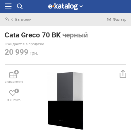
Вытяжки
Фильтр
Искали
раньше
Cata Greco 70 BK
черный
Ожидается в продаже
20 999
грн.
в сравнение
в список