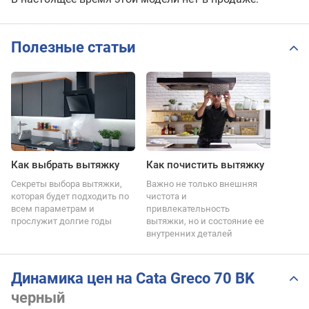
Полезные статьи
Как выбрать вытяжку
Как почистить вытяжку
Секреты выбора вытяжки,
Важно не только внешняя
которая будет подходить по
чистота и
всем параметрам и
привлекательность
прослужит долгие годы
вытяжки, но и состояние ее
внутренних деталей
Динамика цен на Cata Greco 70 BK
черный