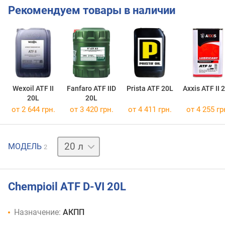
Рекомендуем товары в наличии
Wexoil ATF II
Fanfaro ATF IID
Prista ATF 20L
Axxis ATF II 
20L
20L
от 2 644 грн.
от 3 420 грн.
от 4 411 грн.
от 4 255 гр
1 л
МОДЕЛЬ
2
Chempioil ATF D-VI 20L
Назначение:
АКПП