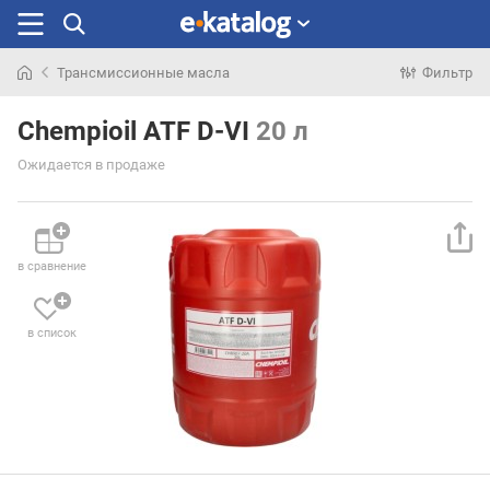
Трансмиссионные масла
Фильтр
Искали
раньше
Chempioil ATF D-VI
20 л
Ожидается в продаже
в сравнение
в список