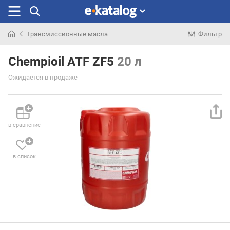
Трансмиссионные масла
Фильтр
Искали
раньше
Chempioil ATF ZF5
20 л
Ожидается в продаже
в сравнение
в список