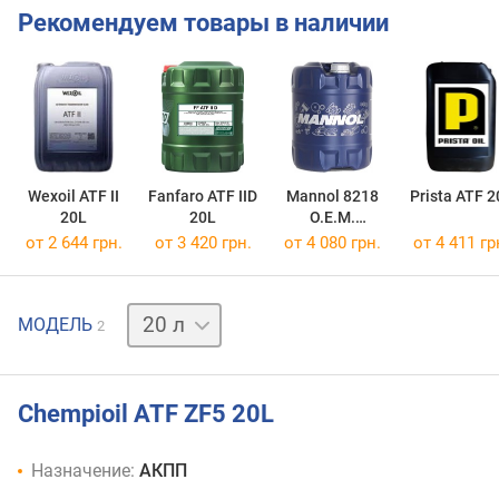
Рекомендуем товары в наличии
Wexoil ATF II
Fanfaro ATF IID
Mannol 8218
Prista ATF 2
20L
20L
O.E.M.
Multivehicle
от 2 644 грн.
от 3 420 грн.
от 4 080 грн.
от 4 411 гр
JWS 3309 20L
1 л
МОДЕЛЬ
2
Chempioil ATF ZF5 20L
Назначение:
АКПП