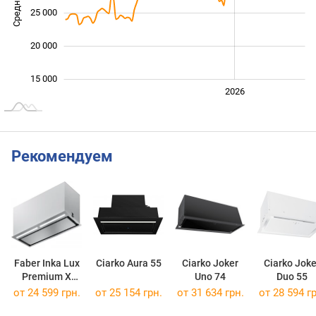
25 000
20 000
15 000
2024
2025
2028
2026
L
Рекомендуем
Faber Inka Lux
Ciarko Aura 55
Ciarko Joker
Ciarko Joke
Premium X
Uno 74
Duo 55
Matt 70 KL
от 24 599 грн.
от 25 154 грн.
от 31 634 грн.
от 28 594 гр