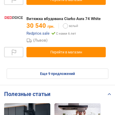
Витяжка вбудована Ciarko Aura 74 White
30 540
грн.
Redprice.sale
С нами 6 лет
(Львов)
Перейти в магазин
eще
9
предложений
Полезные статьи