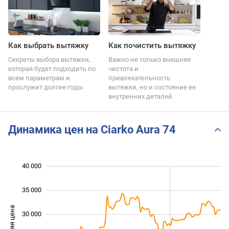
Как выбрать вытяжку
Как почистить вытяжку
Секреты выбора вытяжки,
Важно не только внешняя
которая будет подходить по
чистота и
всем параметрам и
привлекательность
прослужит долгие годы
вытяжки, но и состояние ее
внутренних деталей
Динамика цен на Ciarko Aura 74
40 000
 000
 000
 000
35 000
Средняя цена
30 000
15 000