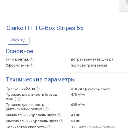
Ciarko HTH G-Box Stripes 55
2023 год
Основное
Тип и
монтаж
встраиваемая (в шкаф)
Оформление
полновстраиваемая
Технические параметры
Принцип
работы
отвод / рециркуляция
Производительность (отвод
475 м³/ч
макс.)
Производительность
635 м³/ч
(интенсивный
режим)
Минимальный уровень
шума
43 дБ
Максимальный уровень
шума
69 дБ
Количество
скоростей
3
/ + интенсивный режим /