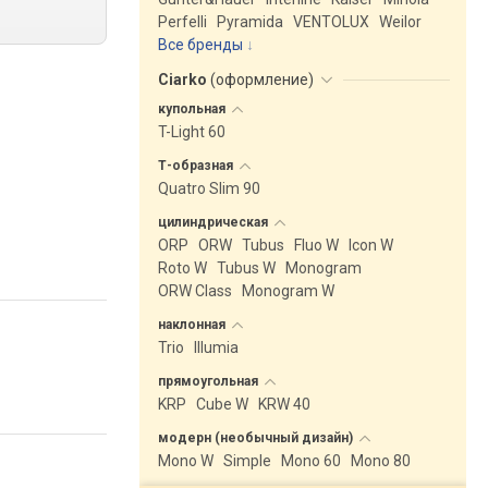
Perfelli
Pyramida
VENTOLUX
Weilor
Все бренды
Ciarko
(
оформление
)
купольная
T-Light 60
Т-образная
Quatro Slim 90
цилиндрическая
ORP
ORW
Tubus
Fluo W
Icon W
Roto W
Tubus W
Monogram
ORW Class
Monogram W
наклонная
Trio
Illumia
прямоугольная
KRP
Cube W
KRW 40
модерн (необычный
дизайн)
Mono W
Simple
Mono 60
Mono 80