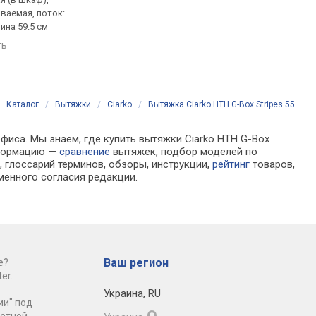
ваемая, поток:
полновстраиваемая, поток:
полновстраиваемая,
ина 59.5 см
621 м³/ч, ширина 60 см
на отвод 370 м³/ч, ш
60 см
ть
сравнить
сравнить
Каталог
/
Вытяжки
/
Ciarko
/
Вытяжка Ciarko HTH G-Box Stripes 55
фиса. Мы знаем, где купить вытяжки Ciarko HTH G-Box
информацию —
сравнение
вытяжек, подбор моделей по
 глоссарий терминов, обзоры, инструкции,
рейтинг
товаров,
менного согласия редакции.
Ваш регион
е?
er.
Украина
,
RU
ии" под