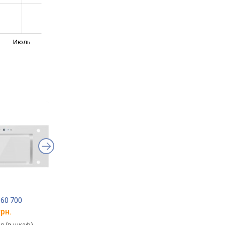
Июль
 60 700
Amica OMC6661BG
GLOBALO Salviro 60.
грн.
от 18 896 грн.
от 26 727 грн.
я (в шкаф),
встраиваемая (в шкаф),
встраиваемая (в шка