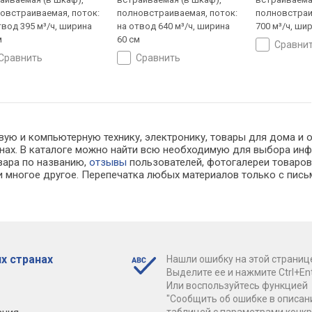
овстраиваемая, поток:
полновстраиваемая, поток:
полновстраи
твод 395 м³/ч, ширина
на отвод 640 м³/ч, ширина
700 м³/ч, шир
м
60 см
сравни
сравнить
сравнить
вую и компьютерную технику, электронику, товары для дома и о
азинах. В каталоге можно найти всю необходимую для выбора 
овара по названию,
отзывы
пользователей, фотогалереи товаров,
 многое другое. Перепечатка любых материалов только с пись
х странах
Нашли ошибку на этой страниц
Выделите ее и нажмите Ctrl+Ent
Или воспользуйтесь функцией
"Сообщить об ошибке в описан