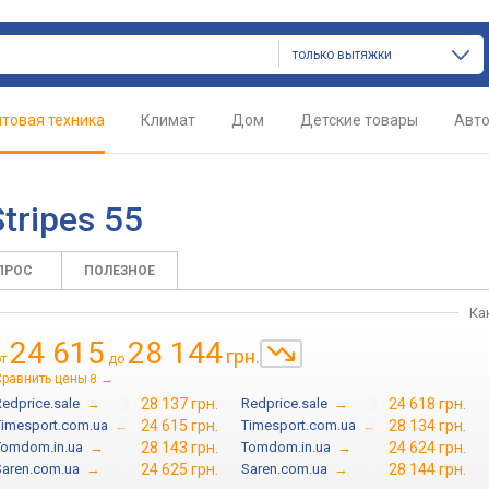
только вытяжки
товая техника
Климат
Дом
Детские товары
Авт
tripes 55
ПРОС
ПОЛЕЗНОЕ
Ка
24 615
28 144
грн.
от
до
Сравнить цены
→
8
Redprice.sale
→
28 137 грн.
Redprice.sale
→
24 618 грн.
Timesport.com.ua
→
24 615 грн.
Timesport.com.ua
→
28 134 грн.
Tomdom.in.ua
→
28 143 грн.
Tomdom.in.ua
→
24 624 грн.
Saren.com.ua
→
24 625 грн.
Saren.com.ua
→
28 144 грн.