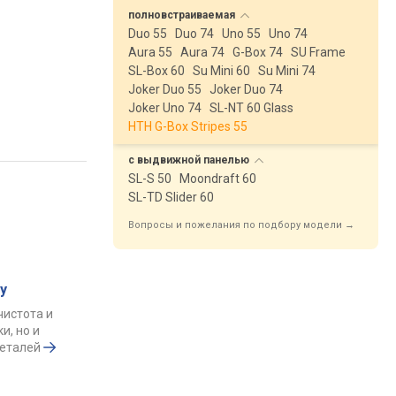
полновстраиваемая
Duo 55
Duo 74
Uno 55
Uno 74
Aura 55
Aura 74
G-Box 74
SU Frame
SL-Box 60
Su Mini 60
Su Mini 74
Joker Duo 55
Joker Duo 74
Joker Uno 74
SL-NT 60 Glass
HTH G-Box Stripes 55
с выдвижной
панелью
SL-S 50
Moondraft 60
SL-TD Slider 60
Вопросы и пожелания по подбору модели →
у
чистота и
и, но и
деталей