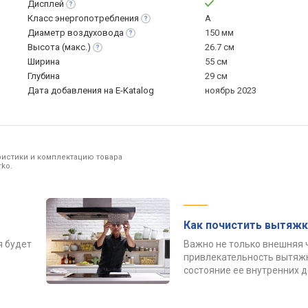
Дисплей
Класс
энергопотребления
A
Диаметр
воздуховода
150 мм
Высота
(макс.)
26.7 см
Ширина
55 см
Глубина
29 см
Дата добавления на E-Katalog
ноябрь 2023
ристики и комплектацию товара
ko.
Как почистить вытяжк
я будет
Важно не только внешняя 
привлекательность вытяжк
состояние ее внутренних 