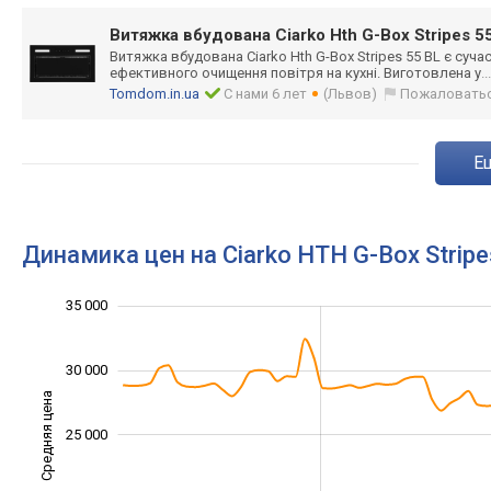
Витяжка вбудована Ciarko Hth G-Box Stripes 5
Витяжка вбудована Ciarko Hth G-Box Stripes 55 BL є суч
ефективного очищення повітря на кухні. Виготовлена у
.
Tomdom.in.ua
С нами 6 лет
(Львов)
Пожаловать
Динамика цен на Ciarko HTH G-Box Stripe
14 000
16 000
18 000
22 000
40 000
10 000
5 000
35 000
30 000
Средняя цена
18 000
25 000