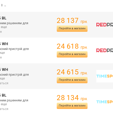
 8
→
5 BL
28 137
грн.
асним рішенням для
.. еще
Перейти в магазин
я
55 WH
24 618
грн.
асний пристрій для
 еще
Перейти в магазин
я
55 WH
24 615
грн.
асний пристрій для
 еще
Перейти в магазин
аться
5 BL
28 134
грн.
асним рішенням для
.. еще
Перейти в магазин
аться