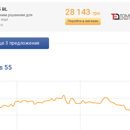
5 BL
28 143
грн.
асним рішенням для
.. еще
Перейти в магазин
ся
eще
3
предложения
s 55