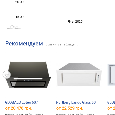
20 000
15 000
Янв. 2027
Июль
Янв. 2025
L
Рекомендуем
Сравнить в таблице
→
GLOBALO Loteo 60.4
Nortberg Lando Glass 60
GLOB
от 20 478 грн.
от 22 529 грн.
от 2
встраиваемая (в шкаф),
встраиваемая (в шкаф),
встр