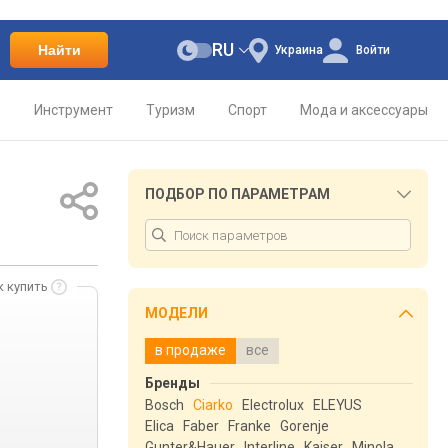
RU
Найти
Украина
Войти
о
Инструмент
Туризм
Спорт
Мода и аксессуары
ПОДБОР ПО ПАРАМЕТРАМ
к купить
МОДЕЛИ
в продаже
все
Бренды
Bosch
Ciarko
Electrolux
ELEYUS
Elica
Faber
Franke
Gorenje
Gunter&Hauer
Interline
Kaiser
Minola