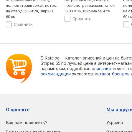
полновстраиваемая, поток:
полновстраиваемая, поток:
полн
на отвод 525 м³/ч, ширина
1200 м³/ч, ширина 56.4 см
на о
60 см
60 с
сравнить
сравнить
E-Katalog
— каталог описаний и цен на быто
Stripes 55 по лучшей цене в интернет-маг
параметрам, подробные
описания
, поиск т
рекомендации
экспертов,
каталог брендов
и
О проекте
Мы в други
Как нам позвонить?
Украина