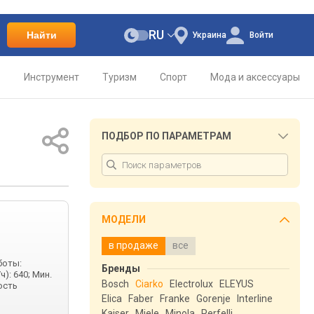
RU
Найти
Украина
Войти
о
Инструмент
Туризм
Спорт
Мода и аксессуары
ПОДБОР ПО ПАРАМЕТРАМ
МОДЕЛИ
в продаже
все
боты:
Бренды
): 640; Мин.
Bosch
Ciarko
Electrolux
ELEYUS
ость
Elica
Faber
Franke
Gorenje
Interline
Kaiser
Miele
Minola
Perfelli