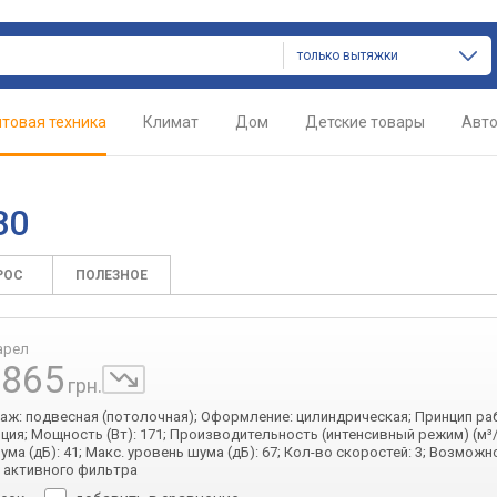
только вытяжки
товая техника
Климат
Дом
Детские товары
Авт
80
РОС
ПОЛЕЗНОЕ
арел
 865
грн.
таж: подвесная (потолочная); Оформление: цилиндрическая; Принцип ра
ция; Мощность (Вт): 171; Производительность (интенсивный режим) (м³/ч
ма (дБ): 41; Макс. уровень шума (дБ): 67; Кол-во скоростей: 3; Возможн
 активного фильтра