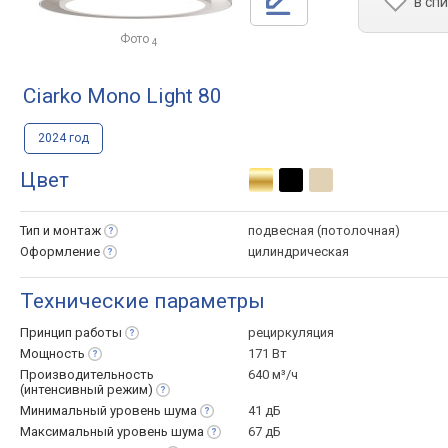
в сп
Фото
4
Ciarko Mono Light 80
2024 год
Цвет
Тип и
монтаж
подвесная (потолочная)
Оформление
цилиндрическая
Технические параметры
Принцип
работы
рециркуляция
Мощность
171 Вт
Производительность
640 м³/ч
(интенсивный
режим)
Минимальный уровень
шума
41 дБ
Максимальный уровень
шума
67 дБ