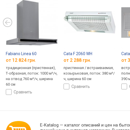
Fabiano Linea 60
Cata F 2060 WH
Cata
от 12 824 грн.
от 2 288 грн.
от 3
традиционная (пристенная),
пристенная / встраиваемая,
встр
Т-образная, поток: 1000 м³/ч,
козырьковая, поток: 380 м³/
полн
на отвод 760 м³/ч, ширина
ч, ширина 60 см
390 
60 см
сравнить
сравнить
E-Katalog
— каталог описаний и цен на бытов