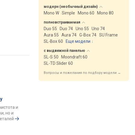
модерн (необычный
дизайн)
Mono W
Simple
Mono 60
Mono 80
полновстраиваемая
Duo 55
Duo 74
Uno 55
Uno 74
Aura 55
Aura 74
G-Box 74
SU Frame
SL-Box 60
Еще модели
↓
с выдвижной
панелью
SL-S 50
Moondraft 60
SL-TD Slider 60
Вопросы и пожелания по подбору модели →
у
чистота и
и, но и
деталей