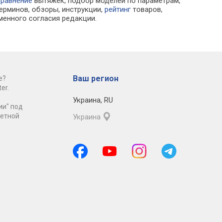
сравнение
вытяжек, подбор моделей по параметрам,
ерминов, обзоры, инструкции,
рейтинг
товаров,
менного согласия редакции.
Ваш регион
е?
er.
Украина
,
RU
ии" под
ретной
Украина