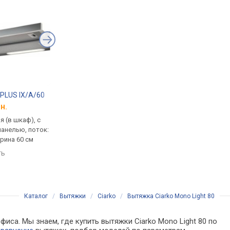
14 PLUS IX/A/60
Whirlpool AKR 6390/1 IX
Pyramida ATH 60 70
н.
от 4 024 грн.
от 4 098 грн.
 (в шкаф), с
встраиваемая (в шкаф), с
встраиваемая (в шка
анелью, поток:
выдвижной панелью, поток:
выдвижной панелью,
ирина 60 см
на отвод 271 м³/ч, ширина
на отвод 700 м³/ч, ш
60 см
60 см
ть
сравнить
сравнить
Каталог
/
Вытяжки
/
Ciarko
/
Вытяжка Ciarko Mono Light 80
иса. Мы знаем, где купить вытяжки Ciarko Mono Light 80 по