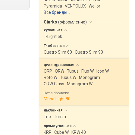
Pyramida
VENTOLUX
Weilor
Все бренды
Ciarko
(
оформление
)
купольная
T-Light 60
Т-образная
Quatro Slim 60
Quatro Slim 90
цилиндрическая
ORP
ORW
Tubus
Fluo W
Icon W
Roto W
Tubus W
Monogram
ORW Class
Monogram W
Нет в продаже
Mono Light 80
наклонная
Trio
Illumia
прямоугольная
KRP
Cube W
KRW 40