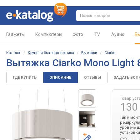
Гаджеты
Компьютеры
Фото
TV
Аудио
Бы
Каталог
/
Крупная бытовая техника
/
Вытяжки
/
Ciarko
Вытяжка Ciarko Mono Light 
ГДЕ КУПИТЬ
ОПИСАНИЕ
ОТЗЫВЫ
ЗАДАТЬ ВОП
Товар уст
130
Тип и мон
рециркуля
уровень шу
установки