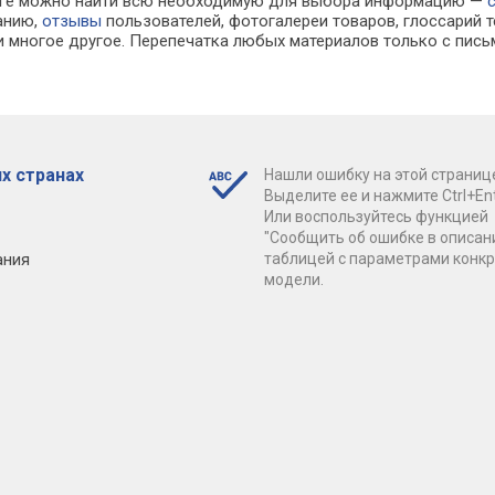
алоге можно найти всю необходимую для выбора информацию —
ванию,
отзывы
пользователей, фотогалереи товаров, глоссарий т
 многое другое. Перепечатка любых материалов только с пись
х странах
Нашли ошибку на этой страниц
Выделите ее и нажмите Ctrl+Ent
Или воспользуйтесь функцией
"Сообщить об ошибке в описан
ания
таблицей с параметрами конк
модели.