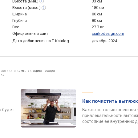
Высота
(мин.)
33 см
Высота
(макс.)
180 см
Ширина
80 см
Глубина
80 см
Вес
27.7 кг
Официальный сайт
ciarkodesign.com
Дата добавления на E-Katalog
декабрь 2024
ристики и комплектацию товара
ko.
Как почистить вытяжк
я будет
Важно не только внешняя 
привлекательность вытяжк
состояние ее внутренних 