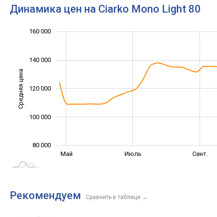
Динамика цен на Ciarko Mono Light 80
110 000
180 000
60 000
70 000
90 000
40 000
160 000
140 000
Средняя цена
120 000
100 000
100 000
80 000
Июль
Март
Май
Июль
Сент.
L
Рекомендуем
Сравнить в таблице
→