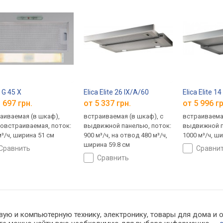
 G 45 X
Elica Elite 26 IX/A/60
Elica Elite 
 697 грн.
от 5 337 грн.
от 5 996 гр
аиваемая (в шкаф),
встраиваемая (в шкаф), с
встраиваемая
овстраиваемая, поток:
выдвижной панелью, поток:
выдвижной п
м³/ч, ширина 51 см
900 м³/ч, на отвод 480 м³/ч,
1000 м³/ч, ш
ширина 59.8 см
сравнить
сравни
сравнить
ую и компьютерную технику, электронику, товары для дома и оф