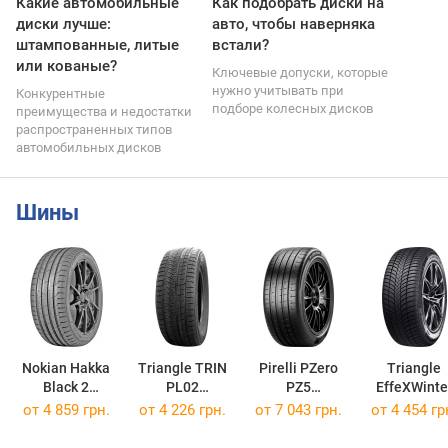
Какие автомобильные
Как подобрать диски на
диски лучше:
авто, чтобы наверняка
штампованные, литые
встали?
или кованые?
Ключевые допуски, которые
нужно учитывать при
Конкурентные
подборе колесных дисков
преимущества и недостатки
распространенных типов
автомобильных дисков
Шины
Nokian Hakka
Triangle TRIN
Pirelli PZero
Triangle
Black 2
PL02
PZ5
EffeXWinte
235/50 R19 99V
255/45 R19 104V
255/35 R19 96Y
TW421
от
4 859 грн.
от
4 226 грн.
от
7 043 грн.
от
4 454 гр
235/55 R19 