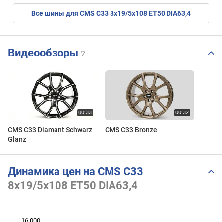
Все шины для CMS C33 8x19/5x108 ET50 DIA63,4
Видеообзоры
2
CMS C33 Diamant Schwarz
CMS C33 Bronze
Glanz
Динамика цен на CMS C33
8x19/5x108 ET50 DIA63,4
 000
 000
 000
 000
 000
 000
16 000