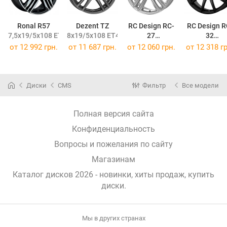
Ronal R57
Dezent TZ
RC Design RC-
RC Design R
7,5x19/5x108 ET55 DIA76
8x19/5x108 ET45 DIA63,4
27
32
8x19/5x108 ET45 DIA63,4
7,5x19/5x108
от
12 992 грн.
от
11 687 грн.
от
12 060 грн.
от
12 318 гр
Диски
CMS
Фильтр
Все модели
Полная версия сайта
Конфиденциальность
Вопросы и пожелания по сайту
Магазинам
Каталог дисков 2026 - новинки, хиты продаж,
купить
диски
.
Мы в других странах