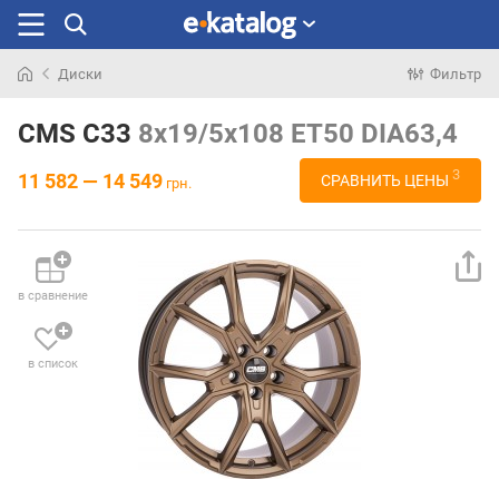
Диски
Фильтр
Искали
раньше
CMS C33
8x19/5x108 ET50 DIA63,4
3
11 582 — 14 549
СРАВНИТЬ ЦЕНЫ
грн.
в сравнение
в список