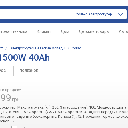
только электроскутеры и легкие мопеды
товая техника
Климат
Дом
Детские товары
Авт
рт
/
Электроскутеры и легкие мопеды
/
Corso
 1500W 40Ah
РОС
ПОЛЕЗНОЕ
я в продаже
999
грн.
роскутер; Макс. нагрузка (кг): 250; Запас хода (км): 100; Мощность двигат
вигателя: 1.5; Скорость (км/ч): 60; Скоростей: 3; Задняя передача; Коле
зиновые надувные бескамерные; Колеса ("): 12; Передний тормоз: диско
дисковый