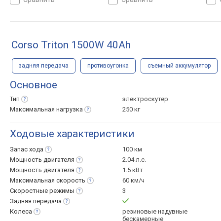
дисковый, задний
режим парковки, тормоз:
торм
дисковый, рекуперация,
передний дисковый, задний
диск
противоугонка
дисковый, рекуперация,
диск
противоугонка, съемный
прот
Corso Triton 1500W 40Ah
аккумулятор
акку
задняя передача
противоугонка
съемный аккумулятор
Основное
Тип
электроскутер
Максимальная
нагрузка
250 кг
Ходовые характеристики
Запас
хода
100 км
Мощность
двигателя
2.04 л.с.
Мощность
двигателя
1.5 кВт
Максимальная
скорость
60 км/ч
Скоростные
режимы
3
Задняя
передача
Колеса
резиновые надувные
бескамерные