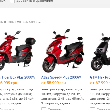
исок
добавить в сравнение
ры и легкие мопеды Corso
→
s Tiger Box Plus 2000W
Atlas Speedy Plus 2000W
GTM Flex Pr
6 999 грн.
от 55 999 грн.
от 67 999 
троскутер, запас хода
электроскутер, запас хода
электроскуте
м, нагрузка до 200 кг,
100 км, нагрузка до 200 кг,
110 км, нагру
тель: 2 кВт, до 65 км/ч,
двигатель: 2 кВт, до 65 км/ч,
двигатель: 2 
орости, задняя
3 скорости, задняя
задняя перед
дача, режим парковки,
передача, круиз-контроль,
контроль, р
сравнить
сравнить
сравни