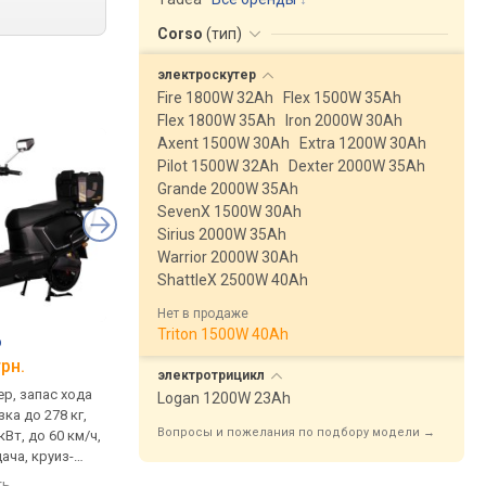
Corso
(
тип
)
электроскутер
Fire 1800W 32Ah
Flex 1500W 35Ah
Flex 1800W 35Ah
Iron 2000W 30Ah
Axent 1500W 30Ah
Extra 1200W 30Ah
Pilot 1500W 32Ah
Dexter 2000W 35Ah
Grande 2000W 35Ah
SevenX 1500W 30Ah
Sirius 2000W 35Ah
Warrior 2000W 30Ah
ShattleX 2500W 40Ah
Нет в продаже
Triton 1500W 40Ah
o
Maxxter Leon
Maxxter Neon
грн.
от 59 999 грн.
от 60 390 грн.
электротрицикл
р, запас хода
электроскутер, запас хода
электроскутер, запа
Logan 1200W 23Ah
зка до 278 кг,
100 км, нагрузка до 200 кг,
110 км, нагрузка до 20
Вопросы и пожелания по подбору модели →
кВт, до 60 км/ч,
двигатель: 2.5 кВт, до 65 км/
двигатель: 2.5 кВт, д
ача, круиз-
ч, режим парковки, тормоз:
ч, круиз-контроль, т
ежим парковки,
передний дисковый, задний
передний дисковый, 
ть
сравнить
сравнить