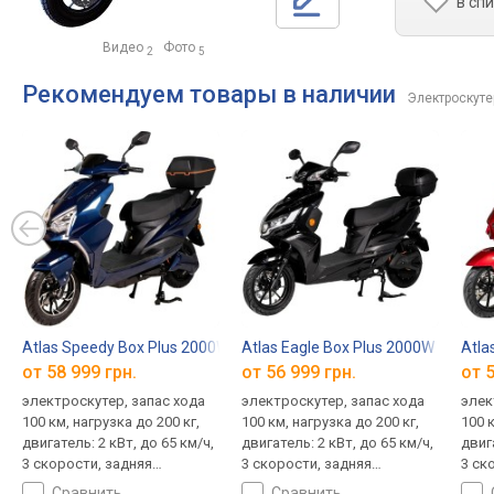
в сп
Видео
Фото
2
5
Рекомендуем товары в наличии
Электроскуте
Atlas Speedy Box Plus 2000W
Atlas Eagle Box Plus 2000W
Atla
от 58 999 грн.
от 56 999 грн.
от 5
электроскутер, запас хода
электроскутер, запас хода
элек
100 км, нагрузка до 200 кг,
100 км, нагрузка до 200 кг,
100 к
двигатель: 2 кВт, до 65 км/ч,
двигатель: 2 кВт, до 65 км/ч,
двига
3 скорости, задняя
3 скорости, задняя
3 ск
передача, тормоз: передний
передача, круиз-контроль,
пере
сравнить
сравнить