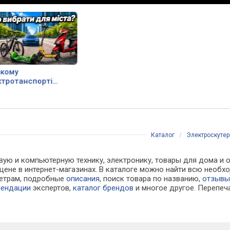
якому
ктротанспорті
ти?
Каталог
/
Электроскутер
вую и компьютерную технику, электронику, товары для дома и о
 цене в интернет-магазинах. В каталоге можно найти всю не
метрам, подробные
описания
, поиск товара по названию,
отзыв
мендации
экспертов,
каталог брендов
и многое другое. Перепеч