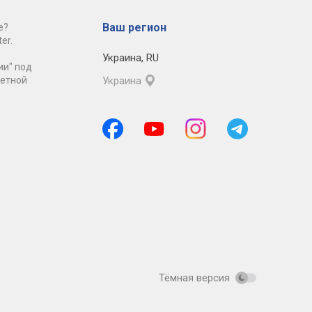
Ваш регион
е?
er.
Украина
,
RU
ии" под
ретной
Украина
Тёмная версия