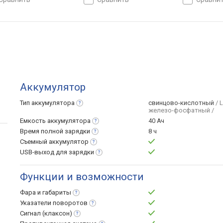
оз: передний
тормоз: передний
тормоз: пер
овый, задний
дисковый, задний
дисковый, з
овый, рекуперация,
дисковый, рекуперация,
барабанный, 
ивоугонка, съемный
противоугонка
антипробукс
мулятор
Аккумулятор
Тип
аккумулятора
свинцово-кислотный
/ 
железо-фосфатный /
Емкость
аккумулятора
40 Ач
Время полной
зарядки
8 ч
Съемный
аккумулятор
USB-выход для
зарядки
Функции и возможности
Фара и
габариты
Указатели
поворотов
Сигнал
(клаксон)