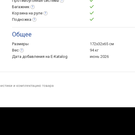
Противоугонная
система
Багажник
Корзина на
руле
Подножка
Общее
Размеры
172х32х65 см
Вес
94 кг
Дата добавления на E-Katalog
июнь 2026
ристики и комплектацию товара