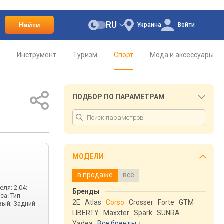
RU
Найти
Украина
Войти
о
Инструмент
Туризм
Спорт
Мода и аксессуары
ПОДБОР ПО ПАРАМЕТРАМ
МОДЕЛИ
в продаже
все
еля: 2.04;
Бренды
са: Тип
2E
Atlas
Corso
Crosser
Forte
GTM
вый; Задний
LIBERTY
Maxxter
Spark
SUNRA
Yadea
Все бренды