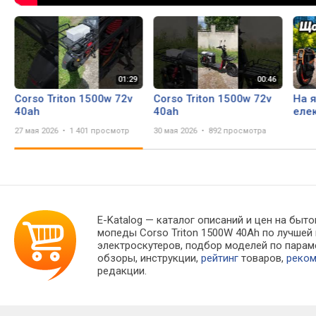
Corso Triton 1500w 72v
Corso Triton 1500w 72v
На 
40ah
40ah
еле
їзди
27 мая 2026
1 401 просмотр
30 мая 2026
892 просмотра
E-Katalog
— каталог описаний и цен на быто
мопеды Corso Triton 1500W 40Ah по лучшей
электроскутеров, подбор моделей по пара
обзоры, инструкции,
рейтинг
товаров,
реко
редакции.