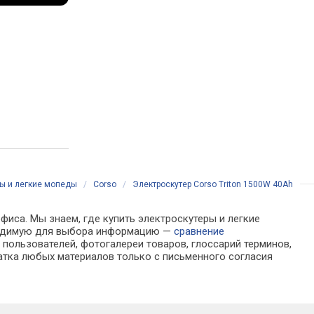
ы и легкие мопеды
/
Corso
/
Электроскутер Corso Triton 1500W 40Ah
фиса. Мы знаем, где купить электроскутеры и легкие
обходимую для выбора информацию —
сравнение
ы
пользователей, фотогалереи товаров, глоссарий терминов,
атка любых материалов только с письменного согласия