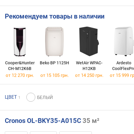
Рекомендуем товары в наличии
Cooper&Hunter
Beko BP 1125H
WetAir WPAC-
Ardesto
CH-M12K6B
H12KB
CoolFlexPr
ARD-ACM12
от 12 270 грн.
от 15 105 грн.
от 14 250 грн.
от 15 999 гр
ЦВЕТ
1
Cronos OL-BKY35-A015C
35 м²