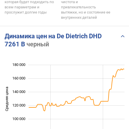
которая будет подходить по
чистота и
всем параметрам и
привлекательность
прослужит долгие годы
вытяжки, но и состояние ее
внутренних деталей
Динамика цен на De Dietrich DHD
7261 B
черный
180 000
 000
 000
 000
160 000
Средняя цена
140 000
100 000
120 000
100 000