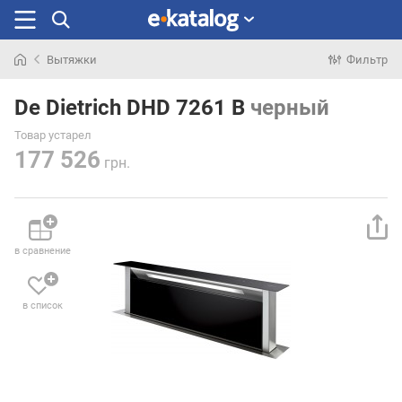
Вытяжки
Фильтр
Искали
раньше
De Dietrich DHD 7261 B
черный
Товар устарел
177 526
грн.
в сравнение
в список