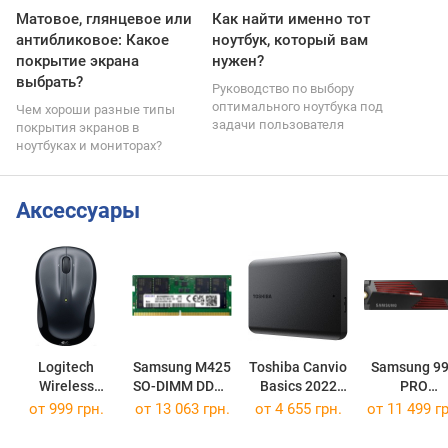
Матовое, глянцевое или
Как найти именно тот
антибликовое: Какое
ноутбук, который вам
покрытие экрана
нужен?
выбрать?
Руководство по выбору
оптимального ноутбука под
Чем хороши разные типы
задачи пользователя
покрытия экранов в
ноутбуках и мониторах?
Аксессуары
Logitech
Samsung M425
Toshiba Canvio
Samsung 9
Wireless
SO-DIMM DDR5
Basics 2022
PRO
Mouse M325
1x32GB
HDTB520EK3AA
MZ-V9P1T0
от 999 грн.
от
13 063 грн.
от
4 655 грн.
от
11 499 гр
M425R4GA3BB0-CQK