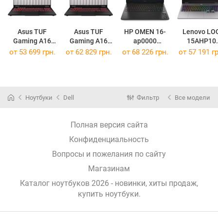
Asus TUF
Asus TUF
HP OMEN 16-
Lenovo LO
Gaming A16
Gaming A16
ap0000
15AHP10
(2025)
(2025)
[BL6K1AV]
[83JG007PU
от
53 699 грн.
от
62 829 грн.
от
68 226 грн.
от
57 191 гр
FA608UH
FA608UM
[FA608UH-R7165W]
[FA608UM-R7165W]
Ноутбуки
Dell
Фильтр
Все модели
Полная версия сайта
Конфиденциальность
Вопросы и пожелания по сайту
Магазинам
Каталог ноутбуков 2026 - новинки, хиты продаж,
купить ноутбуки
.