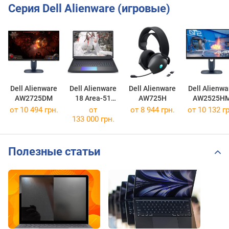
Серия Dell Alienware (игровые)
Dell Alienware
Dell Alienware
Dell Alienware
Dell Alienwa
AW2725DM
18 Area-51
AW725H
AW2525H
AA18250
от 10 494 грн.
от
от 8 944 грн.
от 10 132 гр
[LAA18250-9444BLU-PUS]
133 000 грн.
Полезные статьи