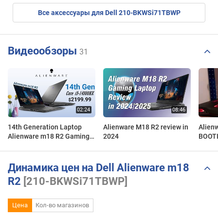
Все аксессуары для Dell 210-BKWSi71TBWP
Видеообзоры
31
14th Generation Laptop
Alienware M18 R2 review in
Alien
Alienware m18 R2 Gaming
2024
BOOTI
Laptop 2024
SSD
Динамика цен на Dell Alienware m18
R2
[210-BKWSi71TBWP]
Цена
Кол-во магазинов