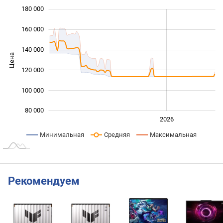
180 000
 000
 000
 000
160 000
140 000
Цена
100 000
120 000
100 000
80 000
2024
2025
2028
2026
L
Минимальная
Средняя
Максимальная
Рекомендуем