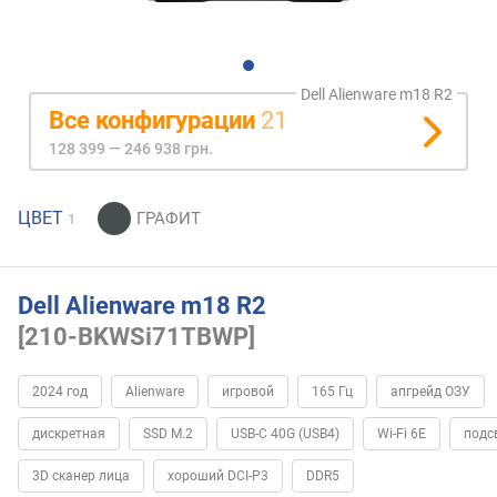
Dell Alienware m18 R2
Все конфигурации
21
128 399 — 246 938 грн.
ЦВЕТ
1
Dell Alienware m18 R2
[210-BKWSi71TBWP]
2024 год
Alienware
игровой
165 Гц
апгрейд ОЗУ
дискретная
SSD M.2
USB-C 40G (USB4)
Wi-Fi 6E
подс
3D сканер лица
хороший DCI-P3
DDR5