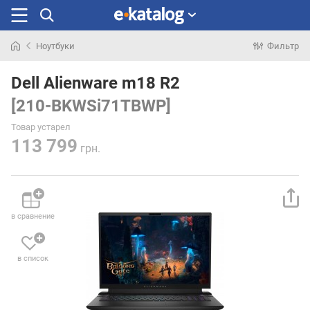
Ноутбуки
Фильтр
Искали
раньше
Dell Alienware m18 R2
[210-BKWSi71TBWP]
Товар устарел
113 799
грн.
в сравнение
в список