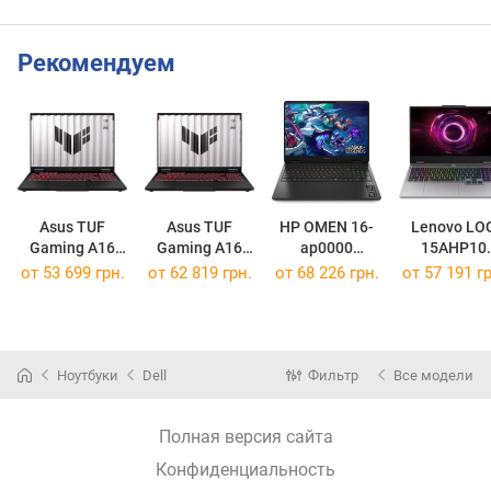
Рекомендуем
Asus TUF
Asus TUF
HP OMEN 16-
Lenovo LO
Gaming A16
Gaming A16
ap0000
15AHP10
(2025)
(2025)
[BL6K1AV]
[83JG007PU
от
53 699 грн.
от
62 819 грн.
от
68 226 грн.
от
57 191 гр
FA608UH
FA608UM
[FA608UH-R7165W]
[FA608UM-R7165W]
Ноутбуки
Dell
Фильтр
Все модели
Полная версия сайта
Конфиденциальность