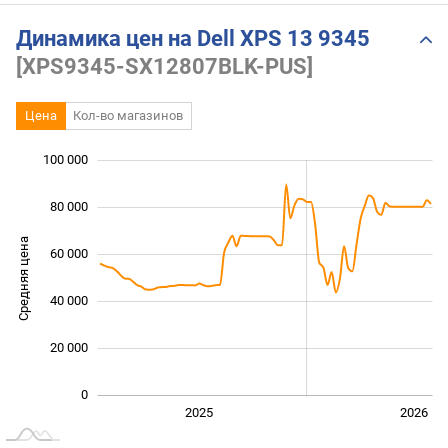
Динамика цен на Dell XPS 13 9345
[XPS9345-SX12807BLK-PUS]
Цена
Кол-во магазинов
100 000
 000
 000
 000
80 000
Средняя цена
60 000
100 000
40 000
20 000
0
2027
2025
2026
L