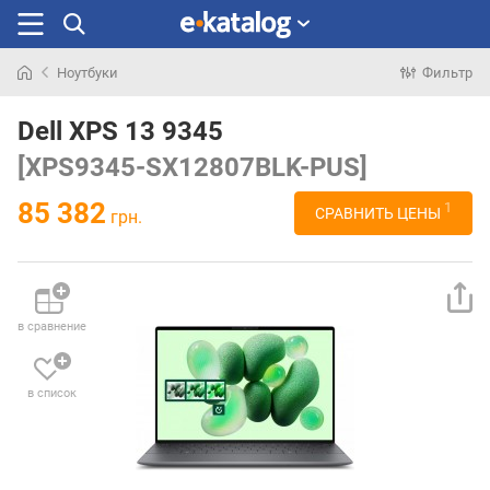
Ноутбуки
Фильтр
Искали
раньше
Dell XPS 13 9345
[XPS9345-SX12807BLK-PUS]
85 382
1
СРАВНИТЬ ЦЕНЫ
грн.
в сравнение
в список