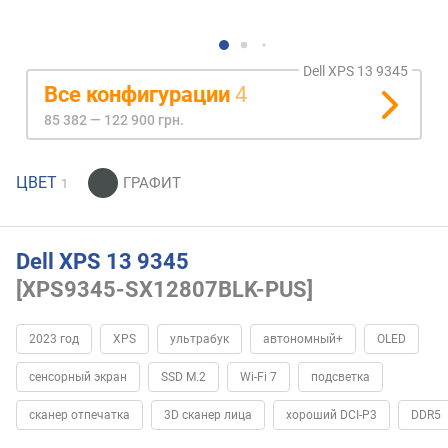
Dell XPS 13 9345
Все конфигурации
4
85 382 — 122 900 грн.
ЦВЕТ
1
Dell XPS 13 9345
[XPS9345-SX12807BLK-PUS]
2023 год
XPS
ультрабук
автономный+
OLED
сенсорный экран
SSD M.2
Wi-Fi 7
подсветка
сканер отпечатка
3D сканер лица
хороший DCI-P3
DDR5