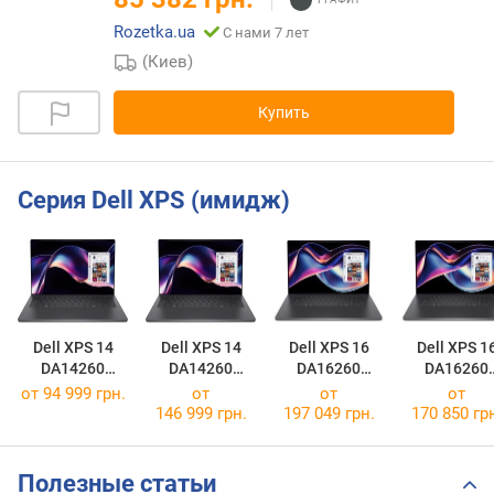
Rozetka.ua
С нами 7 лет
(Киев)
Купить
Серия Dell XPS (имидж)
Dell XPS 14
Dell XPS 14
Dell XPS 16
Dell XPS 1
DA14260
DA14260
DA16260
DA16260
[T1HYD]
[1426-4336]
[1626-4381]
[1626-4374
от
94 999 грн.
от
от
от
146 999 грн.
197 049 грн.
170 850 гр
Полезные статьи