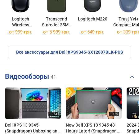
Logitech
Transcend
Logitech M220
Trust Yvi+
Wireless
StoreJet 25M3
Compact Mul
Mouse M325
TS2TSJ25M3G
Device
от 999 грн.
от
5 999 грн.
от 549 грн.
от 339 грн
Wireless
Mouse
Все аксессуары для Dell XPS9345-SX12807BLK-PUS
Видеообзоры
41
Dell XPS 13 9345
New Dell XPS 13 9345 48
2024 
(Snapdragon) Unboxing and
Hours Later! (Snapdragon
Snapdr
Initial Impressions!
X)