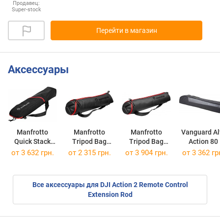
Продавец:
Super-stock
Перейти в магазин
Аксессуары
Manfrotto
Manfrotto
Manfrotto
Vanguard Al
Quick Stack
Tripod Bag
Tripod Bag
Action 80
Light Stand
Unpadded 60
Padded 75 cm
от 3 632 грн.
от 2 315 грн.
от 3 904 грн.
от 3 362 гр
Bag Small
cm
Все аксессуары для DJI Action 2 Remote Control
Extension Rod