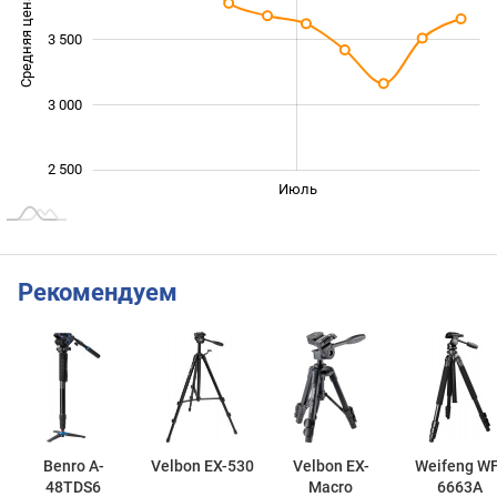
Средняя цена
3 500
2 500
3 000
2 500
Июнь
Сент.
Май
Авг.
Июль
L
Рекомендуем
Benro A-
Velbon EX-530
Velbon EX-
Weifeng WF
48TDS6
Macro
6663A