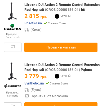
Штатив DJI Action 2 Remote Control Extension
Rod Чорний
(CP.OS.00000186.01)
b6
2 815
грн.
Rozetka.ua
С нами 7 лет
(Киев)
Продавец:
Super-stock
Перейти в магазин
Штатив DJI Action 2 Remote Control Extension
Rod Чорний
(CP.OS.00000186.01)
Уцінка
3 779
грн.
Synthetic.ua
С нами 6 лет
(Луцк)
Продавец:
Гарантия: от магазина
Synthetic