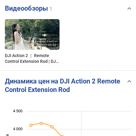
Видеообзоры
1
DJI Action 2 ｜ Remote
Control Extension Rod | DJI
India
Динамика цен на DJI Action 2 Remote
Control Extension Rod
4 500
 500
 000
 000
4 000