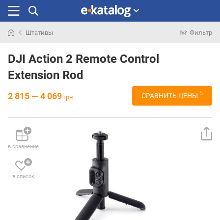
Штативы
Фильтр
Искали
раньше
DJI Action 2 Remote Control
Extension Rod
5
2 815 — 4 069
СРАВНИТЬ ЦЕНЫ
грн.
в сравнение
в список