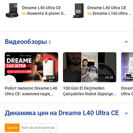
Dreame L40 Ultra CE
Dreame L40 Ultra CE
vs
Rowenta X-plorer Serie 575 Max Standard RR 95A5 E0
vs
Dreame L10s Ultra Gen 3
Видеообзоры
8
Робот пилосос Dreame L40
100 Gün El Değmeden
Dreame
Ultra CE: комплектація,
Çalışabilen Robot Süpürge -
Ultra 
функції, тести!
Dreame L40 Ultra CE
these
#ortaklık
Динамика цен на Dreame L40 Ultra CE
Цена
Кол-во магазинов