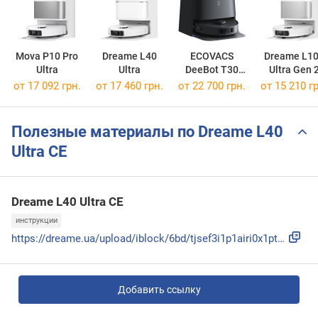
Mova P10 Pro
Dreame L40
ECOVACS
Dreame L1
Ultra
Ultra
DeeBot T30
Ultra Gen 
Omni
от 17 092 грн.
от 17 460 грн.
от 22 700 грн.
от 15 210 гр
Полезные материалы по Dreame L40
Ultra CE
Dreame L40 Ultra CE
инструкции
https://dreame.ua/upload/iblock/6bd/tjsef3i1p1airi0x1ptvg44...
Добавить ссылку