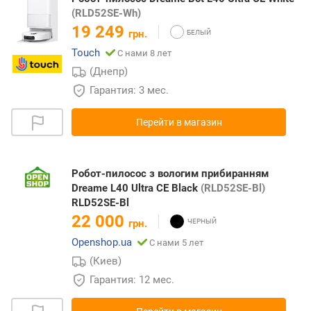
(RLD52SE-Wh)
19 249
грн.
Touch
С нами 8 лет
(Днепр)
Гарантия: 3 мес.
Перейти в магазин
Робот-пилосос з вологим прибиранням
Dreame L40 Ultra CE Black
(RLD52SE-Bl)
RLD52SE-Bl
22 000
грн.
Openshop.ua
С нами 5 лет
(Киев)
Гарантия: 12 мес.