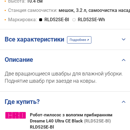
Высота:
10.4 см
Станция самоочистки:
мешок, 3.2 л, самоочистка наса
Маркировка:
RLD52SE-Bl
RLD52SE-Wh
Все характеристики
Подробнее
Описание
Две вращающиеся швабры для влажной уборки.
Поднятие швабр при заезде на ковры.
Где купить?
Робот-пилосос з вологим прибиранням
Dreame L40 Ultra CE Black
(RLD52SE-Bl)
RLD52SE-Bl