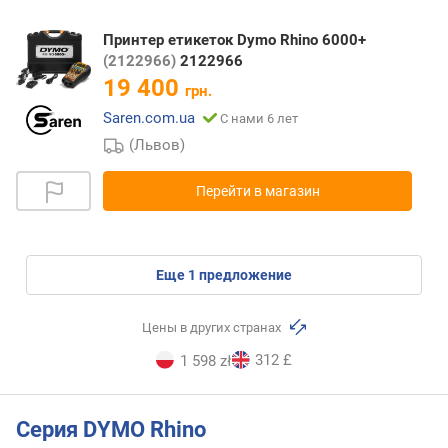
Принтер етикеток Dymo Rhino 6000+
(2122966)
2122966
19 400
грн.
Saren.com.ua
С нами 6 лет
(Львов)
Перейти в магазин
eще
1
предложение
Цены в других странах
312 £
1 598 zł
Серия DYMO Rhino