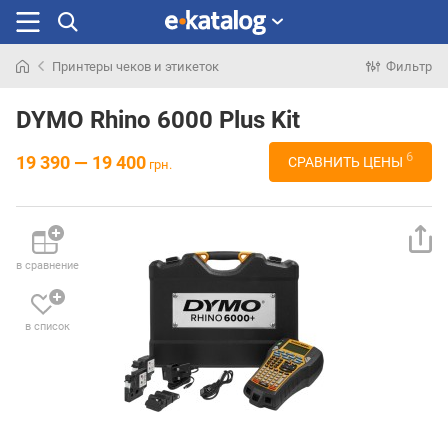
Принтеры чеков и этикеток
Фильтр
Искали
раньше
DYMO Rhino 6000 Plus Kit
6
19 390 — 19 400
СРАВНИТЬ ЦЕНЫ
грн.
в сравнение
в список