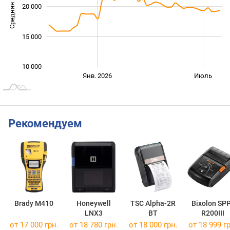
Средняя цена
20 000
12 000
15 000
10 000
Янв. 2027
Июль
Янв. 2026
Июль
L
Рекомендуем
Brady M410
Honeywell
TSC Alpha-2R
Bixolon SP
LNX3
BT
R200III
от 17 000 грн.
от 18 780 грн.
от 18 000 грн.
от 18 999 гр