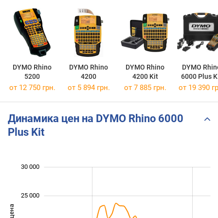
DYMO Rhino
DYMO Rhino
DYMO Rhino
DYMO Rhin
5200
4200
4200 Kit
6000 Plus K
от 12 750 грн.
от 5 894 грн.
от 7 885 грн.
от 19 390 гр
Динамика цен на DYMO Rhino 6000
Plus Kit
 000
 000
 000
 000
 000
0
30 000
25 000