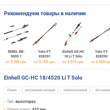
Рекомендуем товары в наличии
REBEL RB-
Yato YT-
Einhell GE-HC
Yato YT-
5005.1
828391
18 Li T Solo
828390
от 5 346 грн.
от 5 199 грн.
от 6 575 грн.
от 6 499 гр
Einhell GC-HC 18/4520 Li T Solo
Classic
регулировка насадки
телескопический
без аккум
Тип:
высоторез
Длина шины:
410 мм