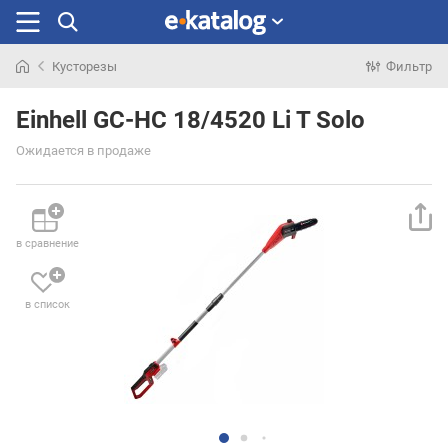
Кусторезы
Фильтр
Искали
раньше
Einhell GC-HC 18/4520 Li T Solo
Ожидается в продаже
в сравнение
в список