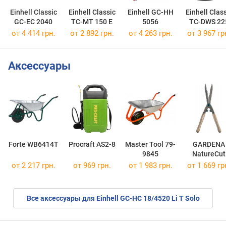
Einhell Classic
Einhell Classic
Einhell GC-HH
Einhell Clas
GC-EC 2040
TC-MT 150 E
5056
TC-DWS 22
от 4 414 грн.
от 2 892 грн.
от 4 263 грн.
от 3 967 гр
Аксессуары
Forte WB6414T
Procraft AS2-8
Master Tool 79-
GARDENA
9845
NatureCut
12300-20
от 2 217 грн.
от 969 грн.
от 1 983 грн.
от 1 669 гр
Все аксессуары для Einhell GC-HC 18/4520 Li T Solo