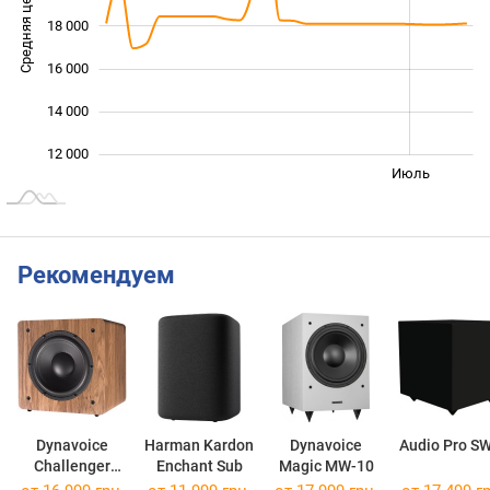
Средняя цена
18 000
12 000
16 000
14 000
12 000
Янв. 2026
Янв. 2027
Апр.
Июль
L
Рекомендуем
Dynavoice
Harman Kardon
Dynavoice
Audio Pro S
Challenger
Enchant Sub
Magic MW-10
SUB-8