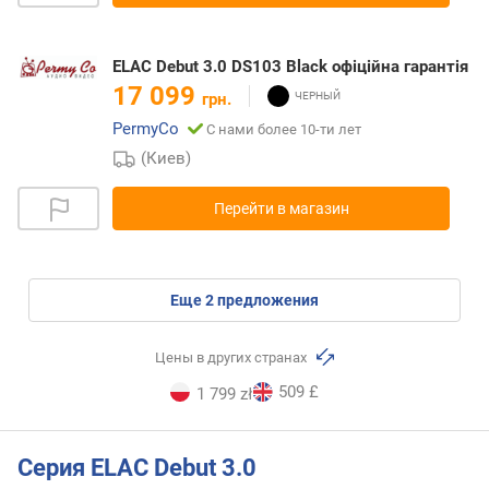
ELAC Debut 3.0 DS103 Black офіційна гарантія
17 099
грн.
PermyCo
С нами более 10-ти лет
(Киев)
Перейти в магазин
eще
2
предложения
Цены в других странах
509 £
1 799 zł
Серия ELAC Debut 3.0