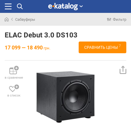
Сабвуферы
Фильтр
Искали
раньше
ELAC Debut 3.0 DS103
7
17 099 — 18 490
СРАВНИТЬ ЦЕНЫ
грн.
в сравнение
в список