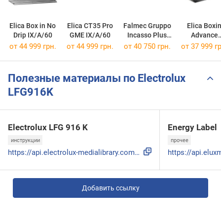
Elica Box in No
Elica CT35 Pro
Falmec Gruppo
Elica Boxi
Drip IX/A/60
GME IX/A/60
Incasso Plus
Advance
NRS 50/800
IX/A/60
от 44 999 грн.
от 44 999 грн.
от 40 750 грн.
от 37 999 гр
Полезные материалы по Electrolux
LFG916K
Electrolux LFG 916 K
Energy Label
инструкции
прочее
https://api.electrolux-medialibrary.com/asset/7dcff105-df4a...
Добавить ссылку