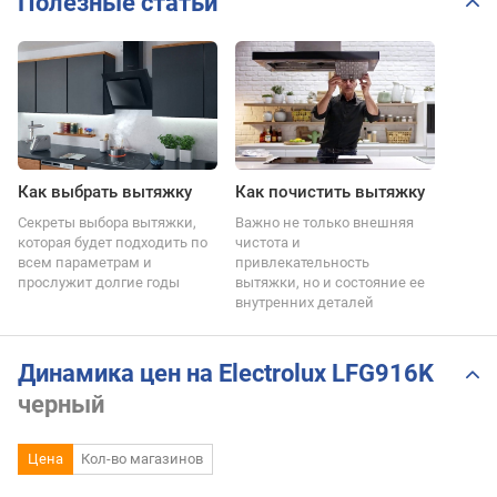
Полезные статьи
Как выбрать вытяжку
Как почистить вытяжку
Секреты выбора вытяжки,
Важно не только внешняя
которая будет подходить по
чистота и
всем параметрам и
привлекательность
прослужит долгие годы
вытяжки, но и состояние ее
внутренних деталей
Динамика цен на Electrolux LFG916K
черный
Цена
Кол-во магазинов