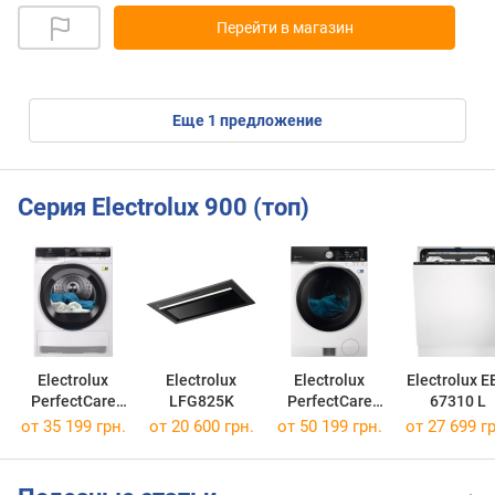
Перейти в магазин
eще
1
предложение
Серия Electrolux 900 (топ)
Electrolux
Electrolux
Electrolux
Electrolux E
PerfectCare
LFG825K
PerfectCare
67310 L
900
900 EW9W161B
от 35 199 грн.
от 20 600 грн.
от 50 199 грн.
от 27 699 гр
EW9D585KCU