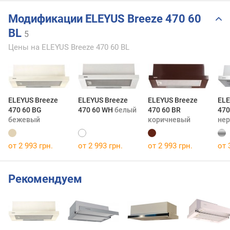
Модификации ELEYUS Breeze 470 60
BL
5
Цены на ELEYUS Breeze 470 60 BL
ELEYUS Breeze
ELEYUS Breeze
ELEYUS Breeze
ELE
470 60 BG
470 60 WH
белый
470 60 BR
470
бежевый
коричневый
не
от 2 993 грн.
от 2 993 грн.
от 2 993 грн.
от 
Рекомендуем