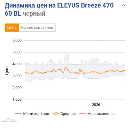
Динамика цен на ELEYUS Breeze 470
60 BL
черный
Цена
Кол-во магазинов
6 000
 000
 000
0
5 000
4 000
Цена
1 000
3 000
2 000
1 000
2024
2025
2028
2026
L
Минимальная
Средняя
Максимальная