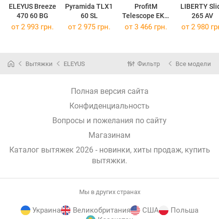
ELEYUS Breeze
Pyramida TLX1
ProfitM
LIBERTY Sli
470 60 BG
60 SL
Telescope EKO
265 AV
60
от 2 993 грн.
от 2 975 грн.
от 3 466 грн.
от 2 980 гр
Вытяжки
ELEYUS
Фильтр
Все модели
Полная версия сайта
Конфиденциальность
Вопросы и пожелания по сайту
Магазинам
Каталог вытяжек 2026 - новинки, хиты продаж,
купить
вытяжки
.
Мы в других странах
Украина
Великобритания
США
Польша