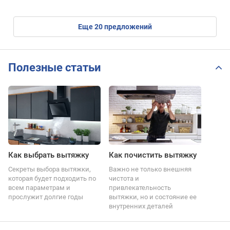
eще
20
предложений
Полезные статьи
Как выбрать вытяжку
Как почистить вытяжку
Секреты выбора вытяжки,
Важно не только внешняя
которая будет подходить по
чистота и
всем параметрам и
привлекательность
прослужит долгие годы
вытяжки, но и состояние ее
внутренних деталей