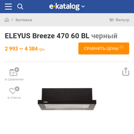
Вытяжки
Фильтр
Искали
раньше
ELEYUS Breeze 470 60 BL
черный
25
2 993 — 4 384
СРАВНИТЬ ЦЕНЫ
грн.
в сравнение
в список