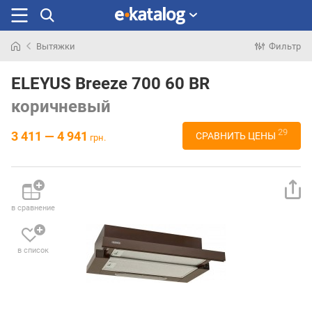
Вытяжки
Фильтр
Искали
раньше
ELEYUS Breeze 700 60 BR
коричневый
29
3 411 — 4 941
СРАВНИТЬ ЦЕНЫ
грн.
в сравнение
в список