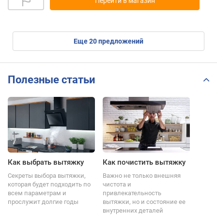
Перейти в магазин
eще
20
предложений
Полезные статьи
Как выбрать вытяжку
Как почистить вытяжку
Секреты выбора вытяжки,
Важно не только внешняя
которая будет подходить по
чистота и
всем параметрам и
привлекательность
прослужит долгие годы
вытяжки, но и состояние ее
внутренних деталей