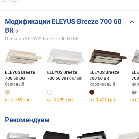
Модификации ELEYUS Breeze 700 60
BR
5
Цены на ELEYUS Breeze 700 60 BR
ELEYUS Breeze
ELEYUS Breeze
ELEYUS Breeze
ELE
700 60 BG
700 60 WH
белый
700 60 BR
700
бежевый
коричневый
не
от 3 765 грн.
от 3 399 грн.
от 3 411 грн.
от 
Рекомендуем