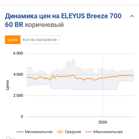
Динамика цен на ELEYUS Breeze 700
60 BR
коричневый
Цена
Кол-во магазинов
6 000
 000
 000
 000
 000
 000
 000
4 000
Цена
1 000
2 000
0
2024
2025
2028
2026
L
Минимальная
Средняя
Максимальная