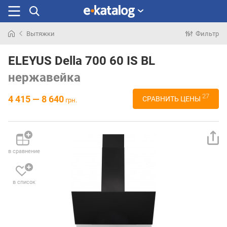
Вытяжки
Фильтр
Искали
раньше
ELEYUS Della 700 60 IS BL
нержавейка
27
4 415 — 8 640
СРАВНИТЬ ЦЕНЫ
грн.
в сравнение
в список