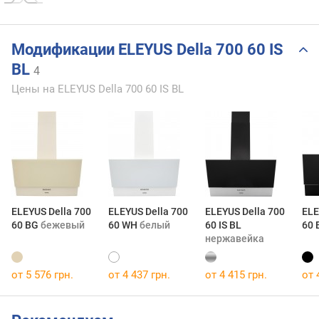
Модификации ELEYUS Della 700 60 IS
BL
4
Цены на ELEYUS Della 700 60 IS BL
ELEYUS Della 700
ELEYUS Della 700
ELEYUS Della 700
ELE
60 BG
бежевый
60 WH
белый
60 IS BL
60 
нержавейка
от 5 576 грн.
от 4 437 грн.
от 4 415 грн.
от 