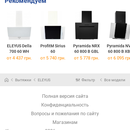
Рекомендуем
ELEYUS Della
ProfitM Sirius
Pyramida NRX
Pyramida N
700 60 WH
60
60 800 B GBL
60 800 B X
от 4 437 грн.
от 5 740 грн.
от 5 778 грн.
от 6 095 гр
Вытяжки
ELEYUS
Фильтр
Все модели
Полная версия сайта
Конфиденциальность
Вопросы и пожелания по сайту
Магазинам