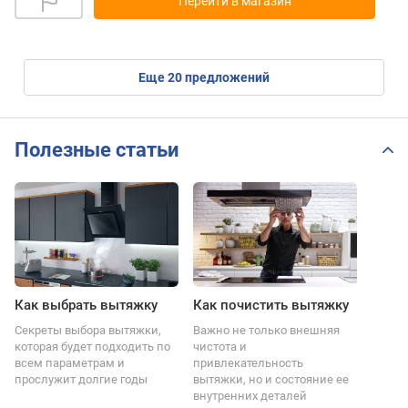
Перейти в магазин
eще
20
предложений
Полезные статьи
Как выбрать вытяжку
Как почистить вытяжку
Секреты выбора вытяжки,
Важно не только внешняя
которая будет подходить по
чистота и
всем параметрам и
привлекательность
прослужит долгие годы
вытяжки, но и состояние ее
внутренних деталей