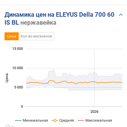
Динамика цен на ELEYUS Della 700 60
IS BL
нержавейка
Цена
Кол-во магазинов
 000
 000
 000
 000
 000
 000
15 000
10 000
Цена
10 000
5 000
0
2024
2025
2028
2026
L
Минимальная
Средняя
Максимальная