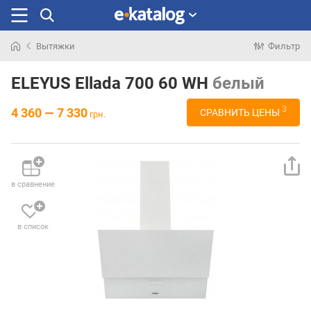
Вытяжки
Фильтр
Искали
раньше
ELEYUS Ellada 700 60 WH
белый
3
4 360 — 7 330
СРАВНИТЬ ЦЕНЫ
грн.
в сравнение
в список