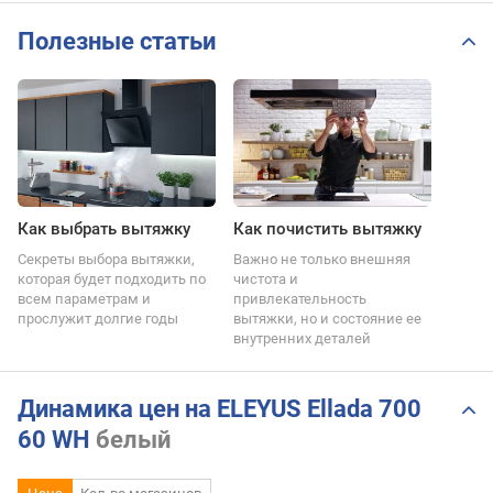
Полезные статьи
Как выбрать вытяжку
Как почистить вытяжку
Секреты выбора вытяжки,
Важно не только внешняя
которая будет подходить по
чистота и
всем параметрам и
привлекательность
прослужит долгие годы
вытяжки, но и состояние ее
внутренних деталей
Динамика цен на ELEYUS Ellada 700
60 WH
белый