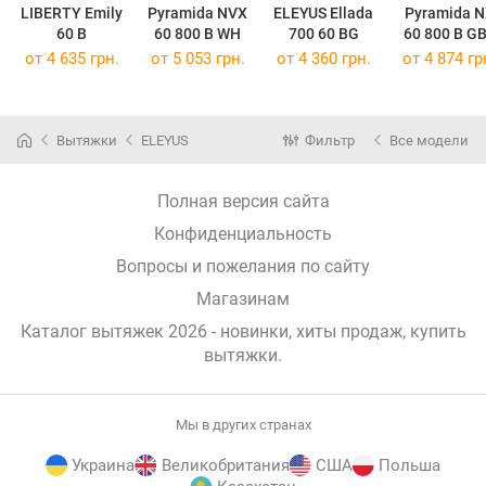
LIBERTY Emily
Pyramida NVX
ELEYUS Ellada
Pyramida N
60 B
60 800 B WH
700 60 BG
60 800 B G
от 4 635 грн.
от 5 053 грн.
от 4 360 грн.
от 4 874 гр
Вытяжки
ELEYUS
Фильтр
Все модели
Полная версия сайта
Конфиденциальность
Вопросы и пожелания по сайту
Магазинам
Каталог вытяжек 2026 - новинки, хиты продаж,
купить
вытяжки
.
Мы в других странах
Украина
Великобритания
США
Польша