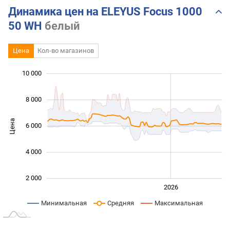
Динамика цен на ELEYUS Focus 1000
50 WH
белый
Цена
Кол-во магазинов
10 000
 000
 000
 000
 000
 000
 000
0
8 000
Цена
6 000
10 000
4 000
2 000
2024
2025
2028
2026
L
Минимальная
Средняя
Максимальная