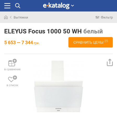
Вытяжки
Фильтр
Искали
раньше
ELEYUS Focus 1000 50 WH
белый
25
5 653 — 7 344
СРАВНИТЬ ЦЕНЫ
грн.
в сравнение
в список